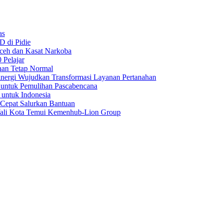
as
D di Pidie
Aceh dan Kasat Narkoba
 Pelajar
nan Tetap Normal
nergi Wujudkan Transformasi Layanan Pertanahan
 untuk Pemulihan Pascabencana
 untuk Indonesia
 Cepat Salurkan Bantuan
Wali Kota Temui Kemenhub-Lion Group