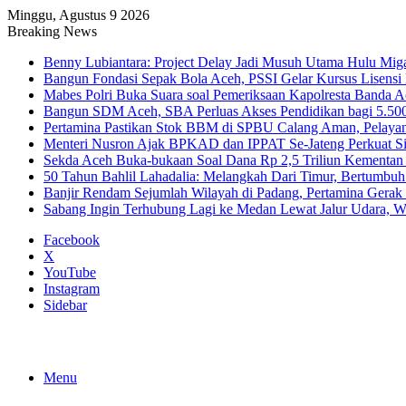
Minggu, Agustus 9 2026
Breaking News
Benny Lubiantara: Project Delay Jadi Musuh Utama Hulu Mig
Bangun Fondasi Sepak Bola Aceh, PSSI Gelar Kursus Lisensi 
Mabes Polri Buka Suara soal Pemeriksaan Kapolresta Banda 
Bangun SDM Aceh, SBA Perluas Akses Pendidikan bagi 5.500
Pertamina Pastikan Stok BBM di SPBU Calang Aman, Pelaya
Menteri Nusron Ajak BPKAD dan IPPAT Se-Jateng Perkuat Si
Sekda Aceh Buka-bukaan Soal Dana Rp 2,5 Triliun Kementan
50 Tahun Bahlil Lahadalia: Melangkah Dari Timur, Bertumbuh
Banjir Rendam Sejumlah Wilayah di Padang, Pertamina Gerak
Sabang Ingin Terhubung Lagi ke Medan Lewat Jalur Udara, 
Facebook
X
YouTube
Instagram
Sidebar
Menu