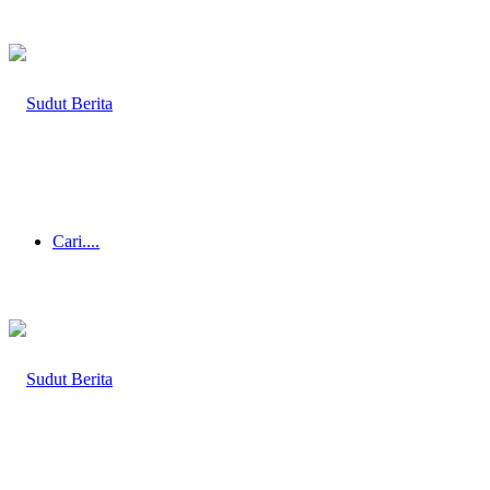
Cari....