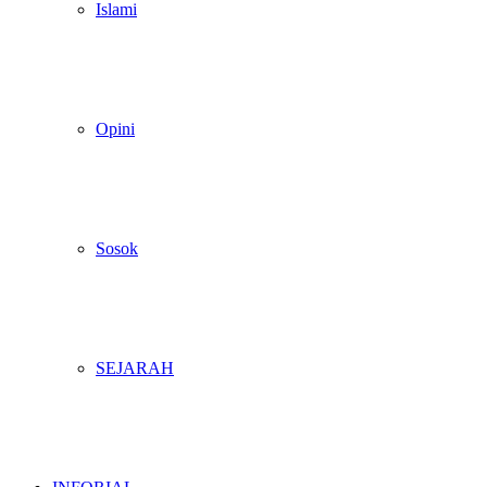
Islami
Opini
Sosok
SEJARAH