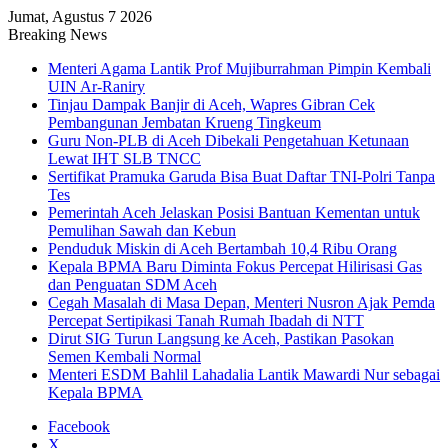
Jumat, Agustus 7 2026
Breaking News
Menteri Agama Lantik Prof Mujiburrahman Pimpin Kembali
UIN Ar-Raniry
Tinjau Dampak Banjir di Aceh, Wapres Gibran Cek
Pembangunan Jembatan Krueng Tingkeum
Guru Non-PLB di Aceh Dibekali Pengetahuan Ketunaan
Lewat IHT SLB TNCC
Sertifikat Pramuka Garuda Bisa Buat Daftar TNI-Polri Tanpa
Tes
Pemerintah Aceh Jelaskan Posisi Bantuan Kementan untuk
Pemulihan Sawah dan Kebun
Penduduk Miskin di Aceh Bertambah 10,4 Ribu Orang
Kepala BPMA Baru Diminta Fokus Percepat Hilirisasi Gas
dan Penguatan SDM Aceh
Cegah Masalah di Masa Depan, Menteri Nusron Ajak Pemda
Percepat Sertipikasi Tanah Rumah Ibadah di NTT
Dirut SIG Turun Langsung ke Aceh, Pastikan Pasokan
Semen Kembali Normal
Menteri ESDM Bahlil Lahadalia Lantik Mawardi Nur sebagai
Kepala BPMA
Facebook
X