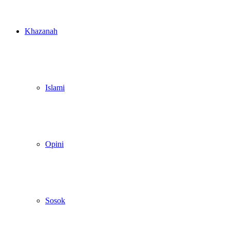
Khazanah
Islami
Opini
Sosok