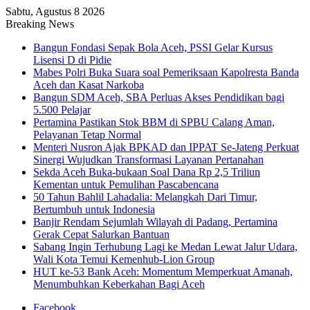
Sabtu, Agustus 8 2026
Breaking News
Bangun Fondasi Sepak Bola Aceh, PSSI Gelar Kursus
Lisensi D di Pidie
Mabes Polri Buka Suara soal Pemeriksaan Kapolresta Banda
Aceh dan Kasat Narkoba
Bangun SDM Aceh, SBA Perluas Akses Pendidikan bagi
5.500 Pelajar
Pertamina Pastikan Stok BBM di SPBU Calang Aman,
Pelayanan Tetap Normal
Menteri Nusron Ajak BPKAD dan IPPAT Se-Jateng Perkuat
Sinergi Wujudkan Transformasi Layanan Pertanahan
Sekda Aceh Buka-bukaan Soal Dana Rp 2,5 Triliun
Kementan untuk Pemulihan Pascabencana
50 Tahun Bahlil Lahadalia: Melangkah Dari Timur,
Bertumbuh untuk Indonesia
Banjir Rendam Sejumlah Wilayah di Padang, Pertamina
Gerak Cepat Salurkan Bantuan
Sabang Ingin Terhubung Lagi ke Medan Lewat Jalur Udara,
Wali Kota Temui Kemenhub-Lion Group
HUT ke-53 Bank Aceh: Momentum Memperkuat Amanah,
Menumbuhkan Keberkahan Bagi Aceh
Facebook