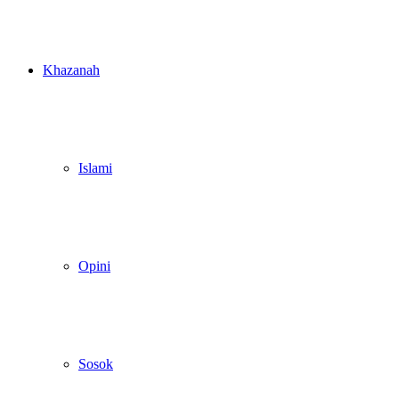
Khazanah
Islami
Opini
Sosok