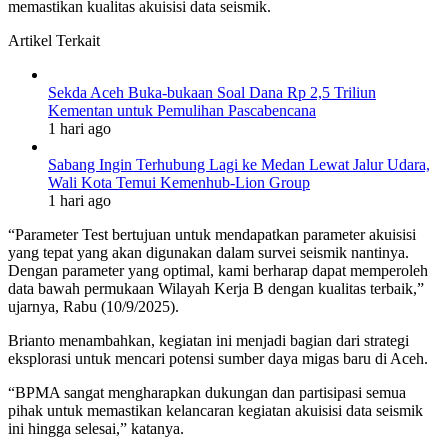
memastikan kualitas akuisisi data seismik.
Artikel Terkait
Sekda Aceh Buka-bukaan Soal Dana Rp 2,5 Triliun
Kementan untuk Pemulihan Pascabencana
1 hari ago
Sabang Ingin Terhubung Lagi ke Medan Lewat Jalur Udara,
Wali Kota Temui Kemenhub-Lion Group
1 hari ago
“Parameter Test bertujuan untuk mendapatkan parameter akuisisi
yang tepat yang akan digunakan dalam survei seismik nantinya.
Dengan parameter yang optimal, kami berharap dapat memperoleh
data bawah permukaan Wilayah Kerja B dengan kualitas terbaik,”
ujarnya, Rabu (10/9/2025).
Brianto menambahkan, kegiatan ini menjadi bagian dari strategi
eksplorasi untuk mencari potensi sumber daya migas baru di Aceh.
“BPMA sangat mengharapkan dukungan dan partisipasi semua
pihak untuk memastikan kelancaran kegiatan akuisisi data seismik
ini hingga selesai,” katanya.