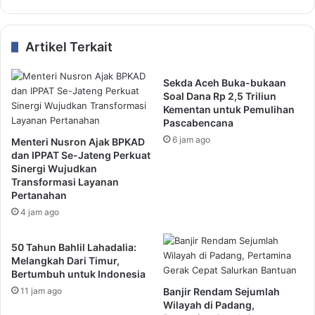
Artikel Terkait
Sekda Aceh Buka-bukaan
Soal Dana Rp 2,5 Triliun
Kementan untuk Pemulihan
Pascabencana
6 jam ago
Menteri Nusron Ajak BPKAD
dan IPPAT Se-Jateng Perkuat
Sinergi Wujudkan
Transformasi Layanan
Pertanahan
4 jam ago
50 Tahun Bahlil Lahadalia:
Melangkah Dari Timur,
Bertumbuh untuk Indonesia
11 jam ago
Banjir Rendam Sejumlah
Wilayah di Padang,