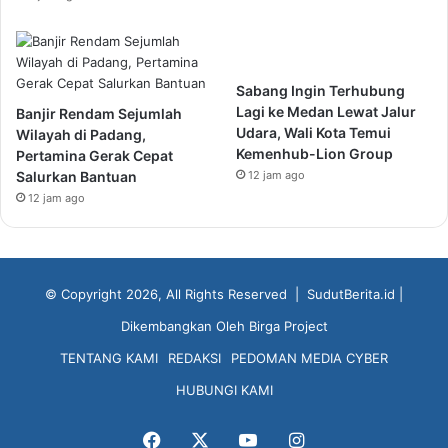
Sabang Ingin Terhubung
Lagi ke Medan Lewat Jalur
Banjir Rendam Sejumlah
Udara, Wali Kota Temui
Wilayah di Padang,
Kemenhub-Lion Group
Pertamina Gerak Cepat
Salurkan Bantuan
12 jam ago
12 jam ago
© Copyright 2026, All Rights Reserved |
SudutBerita.id
|
Dikembangkan Oleh
Birga Project
TENTANG KAMI
REDAKSI
PEDOMAN MEDIA CYBER
HUBUNGI KAMI
Facebook
X
YouTube
Instagram