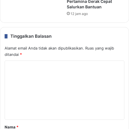
Pertamina Gerak Cepat
Salurkan Bantuan
12 jam ago
Tinggalkan Balasan
Alamat email Anda tidak akan dipublikasikan.
Ruas yang wajib
ditandai
*
K
o
m
e
n
t
a
r
Nama
*