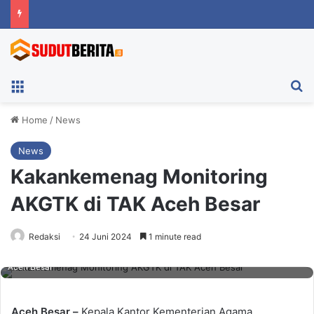
Menu
Ca
Home
/
News
News
Kakankemenag Monitoring
AKGTK di TAK Aceh Besar
Redaksi
24 Juni 2024
1 minute read
Kakankemenag Monitoring AKGTK di TAK Aceh Besar. Foto: Kemenag
Aceh Besar
Aceh Besar –
Kepala Kantor Kementerian Agama