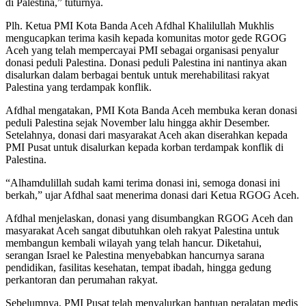
di Palestina,” tuturnya.
Plh. Ketua PMI Kota Banda Aceh Afdhal Khalilullah Mukhlis
mengucapkan terima kasih kepada komunitas motor gede RGOG
Aceh yang telah mempercayai PMI sebagai organisasi penyalur
donasi peduli Palestina. Donasi peduli Palestina ini nantinya akan
disalurkan dalam berbagai bentuk untuk merehabilitasi rakyat
Palestina yang terdampak konflik.
Afdhal mengatakan, PMI Kota Banda Aceh membuka keran donasi
peduli Palestina sejak November lalu hingga akhir Desember.
Setelahnya, donasi dari masyarakat Aceh akan diserahkan kepada
PMI Pusat untuk disalurkan kepada korban terdampak konflik di
Palestina.
“Alhamdulillah sudah kami terima donasi ini, semoga donasi ini
berkah,” ujar Afdhal saat menerima donasi dari Ketua RGOG Aceh.
Afdhal menjelaskan, donasi yang disumbangkan RGOG Aceh dan
masyarakat Aceh sangat dibutuhkan oleh rakyat Palestina untuk
membangun kembali wilayah yang telah hancur. Diketahui,
serangan Israel ke Palestina menyebabkan hancurnya sarana
pendidikan, fasilitas kesehatan, tempat ibadah, hingga gedung
perkantoran dan perumahan rakyat.
Sebelumnya, PMI Pusat telah menyalurkan bantuan peralatan medis