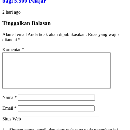
bagi 5.500 Pelajar
2 hari ago
Tinggalkan Balasan
Alamat email Anda tidak akan dipublikasikan.
Ruas yang wajib
ditandai
*
Komentar
*
Nama
*
Email
*
Situs Web
Simpan nama, email, dan situs web saya pada peramban ini