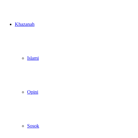
Khazanah
Islami
Opini
Sosok