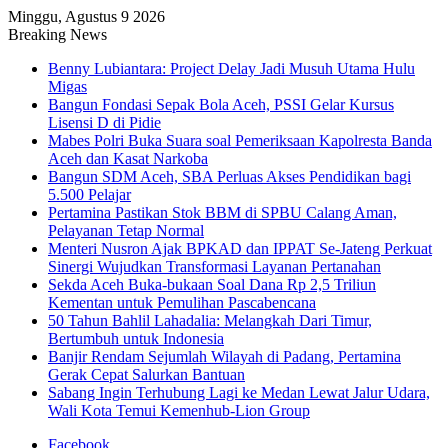
Minggu, Agustus 9 2026
Breaking News
Benny Lubiantara: Project Delay Jadi Musuh Utama Hulu
Migas
Bangun Fondasi Sepak Bola Aceh, PSSI Gelar Kursus
Lisensi D di Pidie
Mabes Polri Buka Suara soal Pemeriksaan Kapolresta Banda
Aceh dan Kasat Narkoba
Bangun SDM Aceh, SBA Perluas Akses Pendidikan bagi
5.500 Pelajar
Pertamina Pastikan Stok BBM di SPBU Calang Aman,
Pelayanan Tetap Normal
Menteri Nusron Ajak BPKAD dan IPPAT Se-Jateng Perkuat
Sinergi Wujudkan Transformasi Layanan Pertanahan
Sekda Aceh Buka-bukaan Soal Dana Rp 2,5 Triliun
Kementan untuk Pemulihan Pascabencana
50 Tahun Bahlil Lahadalia: Melangkah Dari Timur,
Bertumbuh untuk Indonesia
Banjir Rendam Sejumlah Wilayah di Padang, Pertamina
Gerak Cepat Salurkan Bantuan
Sabang Ingin Terhubung Lagi ke Medan Lewat Jalur Udara,
Wali Kota Temui Kemenhub-Lion Group
Facebook