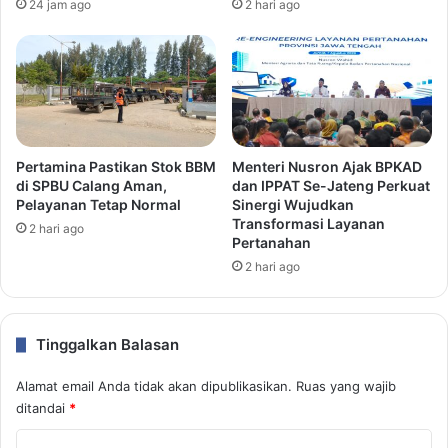
24 jam ago
2 hari ago
Pertamina Pastikan Stok BBM
Menteri Nusron Ajak BPKAD
di SPBU Calang Aman,
dan IPPAT Se-Jateng Perkuat
Pelayanan Tetap Normal
Sinergi Wujudkan
Transformasi Layanan
2 hari ago
Pertanahan
2 hari ago
Tinggalkan Balasan
Alamat email Anda tidak akan dipublikasikan.
Ruas yang wajib
ditandai
*
K