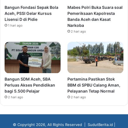
Bangun Fondasi Sepak Bola
Mabes Polri Buka Suara soal
Aceh, PSSI Gelar Kursus
Pemeriksaan Kapolresta
Lisensi D di Pidie
Banda Aceh dan Kasat
Narkoba
1 hari ago
2 hari ago
Bangun SDM Aceh, SBA
Pertamina Pastikan Stok
Perluas Akses Pendidikan
BBM di SPBU Calang Aman,
bagi 5.500 Pelajar
Pelayanan Tetap Normal
2 hari ago
2 hari ago
© Copyright 2026, All Rights Reserved |
SudutBerita.id
|