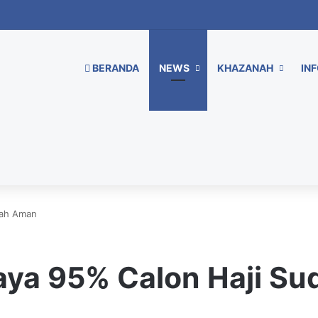
BERANDA
NEWS
KHAZANAH
INF
dah Aman
iaya 95% Calon Haji S