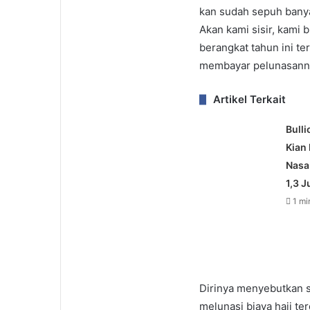
kan sudah sepuh banya
Akan kami sisir, kami b
berangkat tahun ini te
membayar pelunasanny
Artikel Terkait
Bulli
Kian 
Nasa
1,3 J
1 m
Dirinya menyebutkan s
melunasi biaya haji te