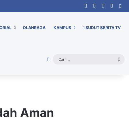
Facebook
X
YouTube
Instag
Sid
ORIAL
OLAHRAGA
KAMPUS
SUDUT BERITA TV
Random Article
Cari.
udah Aman