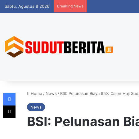
Sabtu, Agustus 8 2026
Breaking News
Facebook
Home
/
News
/
BSI: Pelunasan Biaya 95% Calon Haji Su
X
News
BSI: Pelunasan B