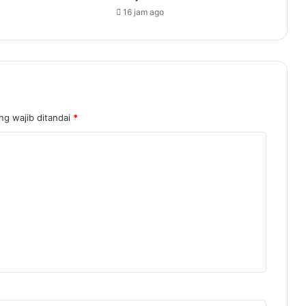
16 jam ago
ng wajib ditandai
*