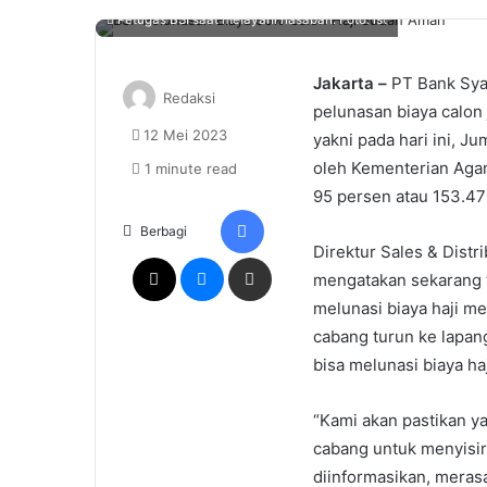
Petugas BSI saat melayani nasabah. Foto: Ist
Jakarta –
PT Bank Sya
Redaksi
pelunasan biaya calon 
12 Mei 2023
yakni pada hari ini, J
oleh Kementerian Agam
1 minute read
95 persen atau 153.47
Facebook
Berbagi
Direktur Sales & Distr
X
Messenger
Share via Email
mengatakan sekarang t
melunasi biaya haji me
cabang turun ke lapan
bisa melunasi biaya ha
“Kami akan pastikan ya
cabang untuk menyisir
diinformasikan, merasa