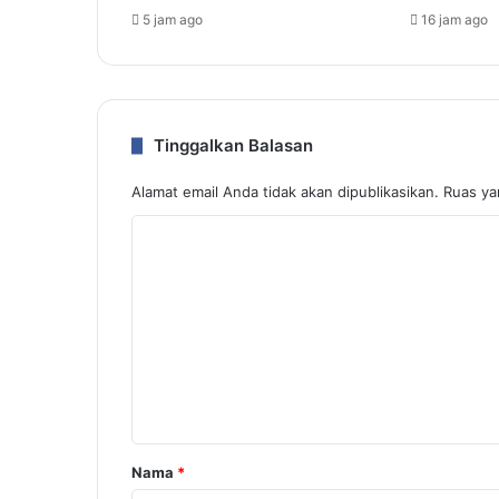
5 jam ago
16 jam ago
Tinggalkan Balasan
Alamat email Anda tidak akan dipublikasikan.
Ruas ya
K
o
m
e
n
t
a
r
Nama
*