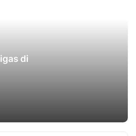
Pemerintah Tetapkan Ramadan 12
Maret 2024
Semen Padang Jaga Peluang
Bertahan di Liga 1
igas di
Malut United dalam Motivasi Tinggi
Hadapi Persiraja
nergi
Peringatan HUT RI di Kota Sabang
Berlangsung Khidmat
Irwan Djohan: Banda Aceh Butuh
Perubahan yang Cepat