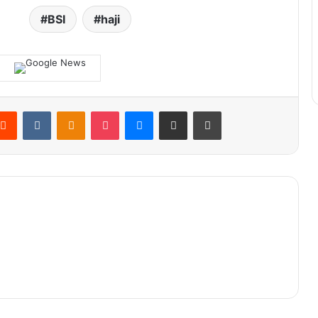
BSI
haji
terest
Reddit
VKontakte
Odnoklassniki
Pocket
Messenger
Share via Email
Print
BPMA Gaet Investor Migas di Ajang
ADIPEC 2025, Promosikan Potensi
Energi Aceh ke Dunia
Membangun Peradaban Bireuen
Ratusan Guru se-Aceh Ikut Olimpiade
Sains Kemenag Aceh Besar