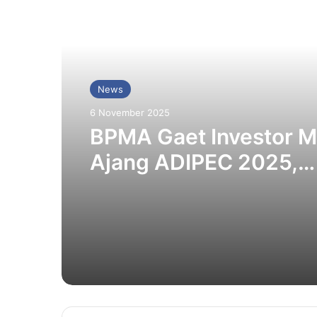
Baca Selanjutnya
News
6 November 2025
BPMA Gaet Investor M
Ajang ADIPEC 2025,
Promosikan Potensi E
Aceh ke Dunia