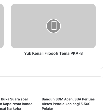
Bungkam Kalsel 2-1, Aceh Petik
Perunggu di Cabor Sepak Bola
Moeldoko Kembali Berulah, DPD
Demokrat se-Indonesia Minta
Perlindungan pada MA
Yuk Kenali Filosofi Tema PKA-8
 Buka Suara soal
Bangun SDM Aceh, SBA Perluas
n Kapolresta Banda
Akses Pendidikan bagi 5.500
asat Narkoba
Pelajar