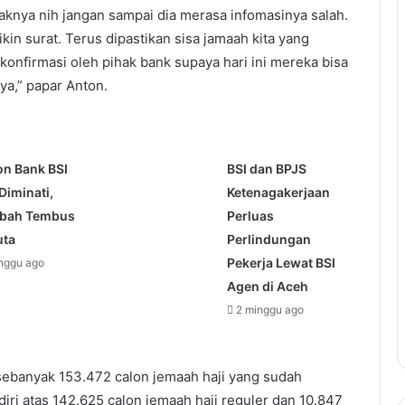
knya nih jangan sampai dia merasa infomasinya salah.
ikin surat. Terus dipastikan sisa jamaah kita yang
rkonfirmasi oleh pihak bank supaya hari ini mereka bisa
a,” papar Anton.
on Bank BSI
BSI dan BPJS
Diminati,
Ketenagakerjaan
bah Tembus
Perluas
uta
Perlindungan
Pekerja Lewat BSI
inggu ago
Agen di Aceh
2 minggu ago
ebanyak 153.472 calon jemaah haji yang sudah
rdiri atas 142.625 calon jemaah haji reguler dan 10.847