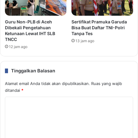
Guru Non-PLB di Aceh
Sertifikat Pramuka Garuda
Dibekali Pengetahuan
Bisa Buat Daftar TNI-Polri
Ketunaan Lewat IHT SLB
Tanpa Tes
TNCC
13 jam ago
12 jam ago
Tinggalkan Balasan
Alamat email Anda tidak akan dipublikasikan.
Ruas yang wajib
ditandai
*
K
o
m
e