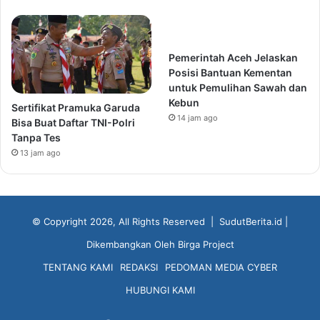
Pemerintah Aceh Jelaskan
Posisi Bantuan Kementan
untuk Pemulihan Sawah dan
Kebun
Sertifikat Pramuka Garuda
14 jam ago
Bisa Buat Daftar TNI-Polri
Tanpa Tes
13 jam ago
© Copyright 2026, All Rights Reserved |
SudutBerita.id
|
Dikembangkan Oleh
Birga Project
TENTANG KAMI
REDAKSI
PEDOMAN MEDIA CYBER
HUBUNGI KAMI