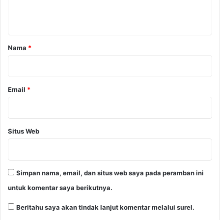
n
t
a
r
Nama
*
*
Email
*
Situs Web
Simpan nama, email, dan situs web saya pada peramban ini
untuk komentar saya berikutnya.
Beritahu saya akan tindak lanjut komentar melalui surel.