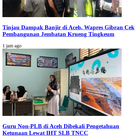
Tinjau Dampak Banjir di Aceh, Wapres Gibran Cek
Pembangunan Jembatan Krueng Tingkeum
1 jam ago
Guru Non-PLB di Aceh Dibekali Pengetahuan
Ketunaan Lewat IHT SLB TNCC