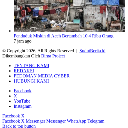
Penduduk Miskin di Aceh Bertambah 10,4 Ribu Orang
7 jam ago
© Copyright 2026, All Rights Reserved |
SudutBerita.id
|
Dikembangkan Oleh
Birga Project
TENTANG KAMI
REDAKSI
PEDOMAN MEDIA CYBER
HUBUNGI KAMI
Facebook
X
YouTube
Instagram
Facebook
X
Facebook
X
Messenger
Messenger
WhatsApp
Telegram
Back to top button