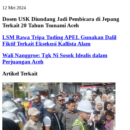
12 Mei 2024
Dosen USK Diundang Jadi Pembicara di Jepang
Terkait 20 Tahun Tsunami Aceh
LSM Rawa Tripa Tuding APEL Gunakan Dalil
Fiktif Terkait Eksekusi Kallista Alam
Wali Nanggroe: Tgk Ni Sosok Idealis dalam
Perjuangan Aceh
Artikel Terkait