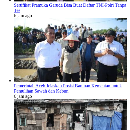
Sertifikat Pramuka Garuda Bisa Buat Daftar TNI-Polri Tanpa
Tes
6 jam ago
Pemerintah Aceh Jelaskan Posisi Bantuan Kementan untuk
Pemulihan Sawah dan Kebun
6 jam ago