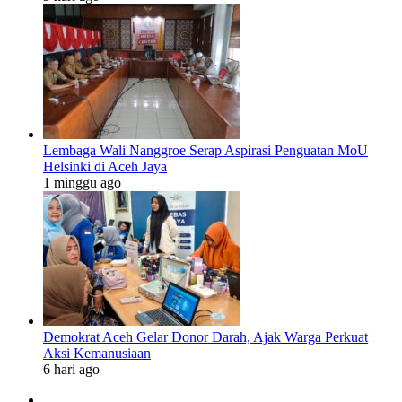
Lembaga Wali Nanggroe Serap Aspirasi Penguatan MoU
Helsinki di Aceh Jaya
1 minggu ago
Demokrat Aceh Gelar Donor Darah, Ajak Warga Perkuat
Aksi Kemanusiaan
6 hari ago