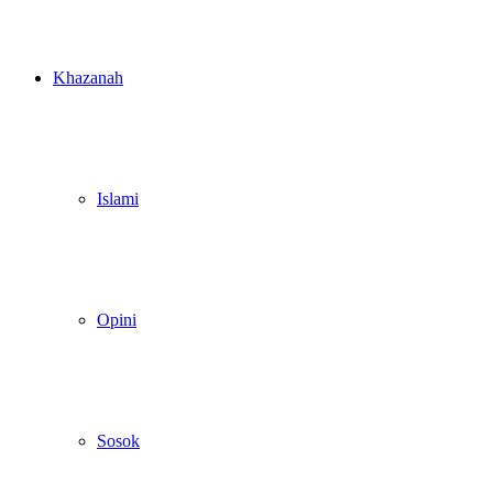
Khazanah
Islami
Opini
Sosok