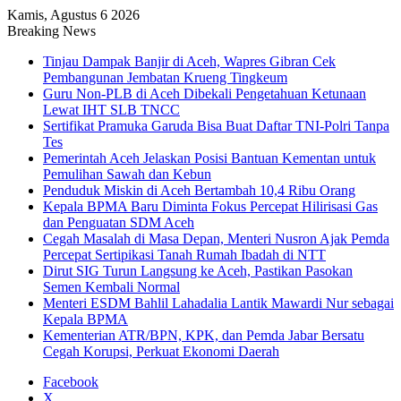
Kamis, Agustus 6 2026
Breaking News
Tinjau Dampak Banjir di Aceh, Wapres Gibran Cek
Pembangunan Jembatan Krueng Tingkeum
Guru Non-PLB di Aceh Dibekali Pengetahuan Ketunaan
Lewat IHT SLB TNCC
Sertifikat Pramuka Garuda Bisa Buat Daftar TNI-Polri Tanpa
Tes
Pemerintah Aceh Jelaskan Posisi Bantuan Kementan untuk
Pemulihan Sawah dan Kebun
Penduduk Miskin di Aceh Bertambah 10,4 Ribu Orang
Kepala BPMA Baru Diminta Fokus Percepat Hilirisasi Gas
dan Penguatan SDM Aceh
Cegah Masalah di Masa Depan, Menteri Nusron Ajak Pemda
Percepat Sertipikasi Tanah Rumah Ibadah di NTT
Dirut SIG Turun Langsung ke Aceh, Pastikan Pasokan
Semen Kembali Normal
Menteri ESDM Bahlil Lahadalia Lantik Mawardi Nur sebagai
Kepala BPMA
Kementerian ATR/BPN, KPK, dan Pemda Jabar Bersatu
Cegah Korupsi, Perkuat Ekonomi Daerah
Facebook
X