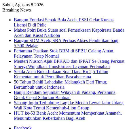
Sabtu, Agustus 8 2026
Breaking News
Bangun Fondasi Sepak Bola Aceh, PSSI Gelar Kursus
Lisensi D di Pidie
Mabes Polri Buka Suara soal Pemeriksaan Kapolresta Banda
Aceh dan Kasat Narkoba
Bangun SDM Aceh, SBA Perluas Akses Pendidikan bagi
5.500 Pelajar
Pertamina Pastikan Stok BBM di SPBU Calang Aman,
Pelayanan Tetap Normal
Menteri Nusron Ajak BPKAD dan IPPAT Se-Jateng Perkuat
Sinergi Wujudkan Transformasi Layanan Pertanahan
Sekda Aceh Buka-bukaan Soal Dana Rp 2,5 Triliun
Kementan untuk Pemulihan Pascabencana
50 Tahun Bahlil Lahadalia: Melangkah Dari Timur,
Bertumbuh untuk Indonesia
Banjir Rendam Sejumlah Wilayah di Padang, Pertamina
Gerak Cepat Salurkan Bantuan
Sabang Ingin Terhubung Lagi ke Medan Lewat Jalur Udara,
Wali Kota Temui Kemenhub-Lion Group
HUT ke-53 Bank Aceh: Momentum Memperkuat Amanah,
Menumbuhkan Keberkahan Bagi Aceh
Facebook