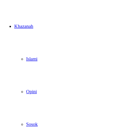
Khazanah
Islami
Opini
Sosok