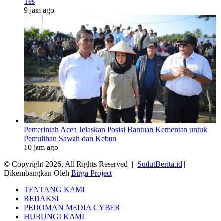
Tes
9 jam ago
Pemerintah Aceh Jelaskan Posisi Bantuan Kementan untuk
Pemulihan Sawah dan Kebun
10 jam ago
© Copyright 2026, All Rights Reserved |
SudutBerita.id
|
Dikembangkan Oleh
Birga Project
TENTANG KAMI
REDAKSI
PEDOMAN MEDIA CYBER
HUBUNGI KAMI