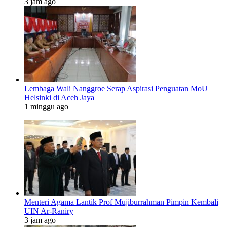
3 jam ago
Lembaga Wali Nanggroe Serap Aspirasi Penguatan MoU
Helsinki di Aceh Jaya
1 minggu ago
Menteri Agama Lantik Prof Mujiburrahman Pimpin Kembali
UIN Ar-Raniry
3 jam ago