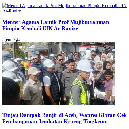
Menteri Agama Lantik Prof Mujiburrahman
Pimpin Kembali UIN Ar-Raniry
3 jam ago
Tinjau Dampak Banjir di Aceh, Wapres Gibran Cek
Pembangunan Jembatan Krueng Tingkeum