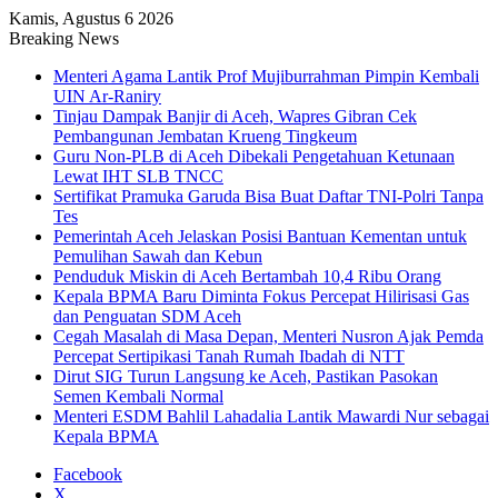
Kamis, Agustus 6 2026
Breaking News
Menteri Agama Lantik Prof Mujiburrahman Pimpin Kembali
UIN Ar-Raniry
Tinjau Dampak Banjir di Aceh, Wapres Gibran Cek
Pembangunan Jembatan Krueng Tingkeum
Guru Non-PLB di Aceh Dibekali Pengetahuan Ketunaan
Lewat IHT SLB TNCC
Sertifikat Pramuka Garuda Bisa Buat Daftar TNI-Polri Tanpa
Tes
Pemerintah Aceh Jelaskan Posisi Bantuan Kementan untuk
Pemulihan Sawah dan Kebun
Penduduk Miskin di Aceh Bertambah 10,4 Ribu Orang
Kepala BPMA Baru Diminta Fokus Percepat Hilirisasi Gas
dan Penguatan SDM Aceh
Cegah Masalah di Masa Depan, Menteri Nusron Ajak Pemda
Percepat Sertipikasi Tanah Rumah Ibadah di NTT
Dirut SIG Turun Langsung ke Aceh, Pastikan Pasokan
Semen Kembali Normal
Menteri ESDM Bahlil Lahadalia Lantik Mawardi Nur sebagai
Kepala BPMA
Facebook
X