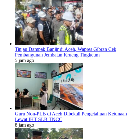
Tinjau Dampak Banjir di Aceh, Wapres Gibran Cek
Pembangunan Jembatan Krueng Tingkeum
5 jam ago
Guru Non-PLB di Aceh Dibekali Pengetahuan Ketunaan
Lewat IHT SLB TNCC
8 jam ago