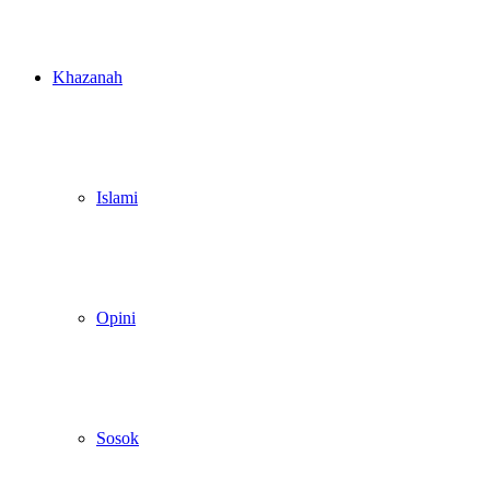
Khazanah
Islami
Opini
Sosok