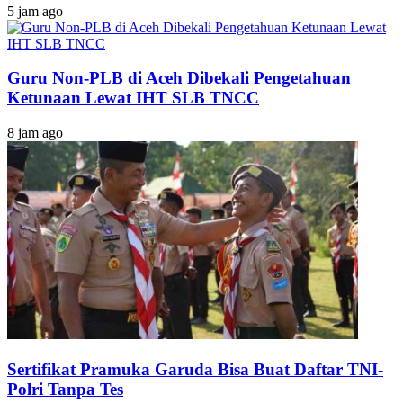
5 jam ago
Guru Non-PLB di Aceh Dibekali Pengetahuan
Ketunaan Lewat IHT SLB TNCC
8 jam ago
Sertifikat Pramuka Garuda Bisa Buat Daftar TNI-
Polri Tanpa Tes