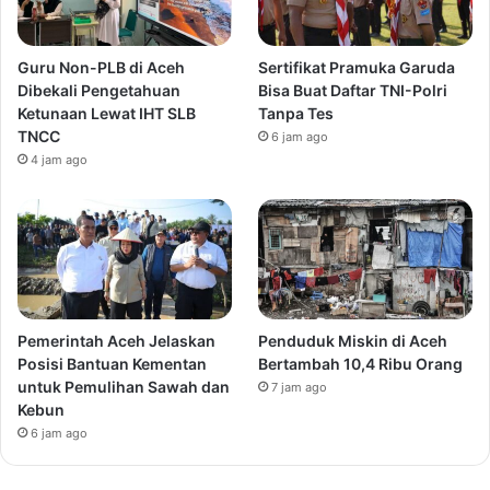
Guru Non-PLB di Aceh
Sertifikat Pramuka Garuda
Dibekali Pengetahuan
Bisa Buat Daftar TNI-Polri
Ketunaan Lewat IHT SLB
Tanpa Tes
TNCC
6 jam ago
4 jam ago
Pemerintah Aceh Jelaskan
Penduduk Miskin di Aceh
Posisi Bantuan Kementan
Bertambah 10,4 Ribu Orang
untuk Pemulihan Sawah dan
7 jam ago
Kebun
6 jam ago