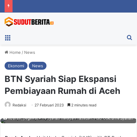
Menu
Ca
Home
/
News
Ekonomi
News
BTN Syariah Siap Ekspansi
Pembiayaan Rumah di Aceh
Redaksi
27 Februari 2023
2 minutes read
Ilustrasi, pegawai PTN Syariah melayani nasabah. Foto: Dok. BTN Syariah