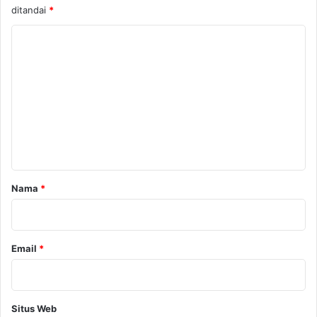
ditandai
*
K
o
m
e
n
t
a
r
Nama
*
*
Email
*
Situs Web