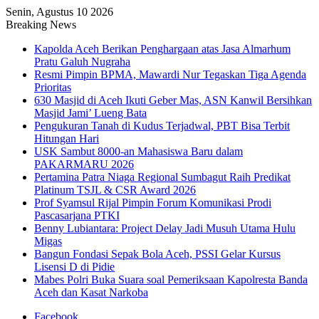
Senin, Agustus 10 2026
Breaking News
Kapolda Aceh Berikan Penghargaan atas Jasa Almarhum
Pratu Galuh Nugraha
Resmi Pimpin BPMA, Mawardi Nur Tegaskan Tiga Agenda
Prioritas
630 Masjid di Aceh Ikuti Geber Mas, ASN Kanwil Bersihkan
Masjid Jami’ Lueng Bata
Pengukuran Tanah di Kudus Terjadwal, PBT Bisa Terbit
Hitungan Hari
USK Sambut 8000-an Mahasiswa Baru dalam
PAKARMARU 2026
Pertamina Patra Niaga Regional Sumbagut Raih Predikat
Platinum TSJL & CSR Award 2026
Prof Syamsul Rijal Pimpin Forum Komunikasi Prodi
Pascasarjana PTKI
Benny Lubiantara: Project Delay Jadi Musuh Utama Hulu
Migas
Bangun Fondasi Sepak Bola Aceh, PSSI Gelar Kursus
Lisensi D di Pidie
Mabes Polri Buka Suara soal Pemeriksaan Kapolresta Banda
Aceh dan Kasat Narkoba
Facebook