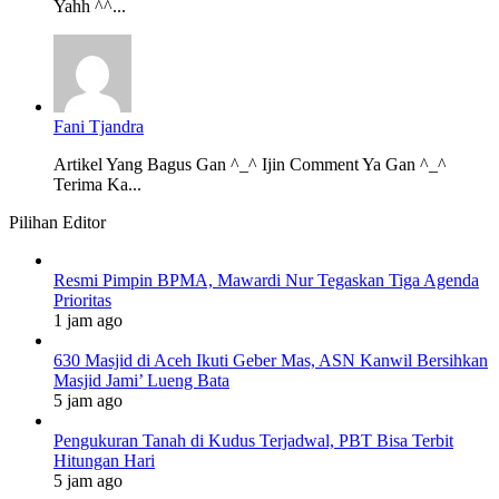
Yahh ^^...
Fani Tjandra
Artikel Yang Bagus Gan ^_^ Ijin Comment Ya Gan ^_^
Terima Ka...
Pilihan Editor
Resmi Pimpin BPMA, Mawardi Nur Tegaskan Tiga Agenda
Prioritas
1 jam ago
630 Masjid di Aceh Ikuti Geber Mas, ASN Kanwil Bersihkan
Masjid Jami’ Lueng Bata
5 jam ago
Pengukuran Tanah di Kudus Terjadwal, PBT Bisa Terbit
Hitungan Hari
5 jam ago