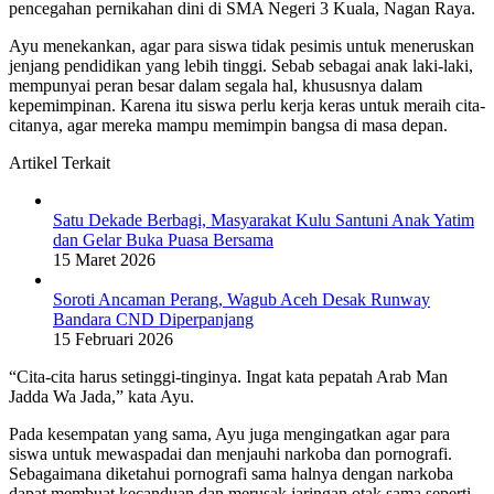
pencegahan pernikahan dini di SMA Negeri 3 Kuala, Nagan Raya.
Ayu menekankan, agar para siswa tidak pesimis untuk meneruskan
jenjang pendidikan yang lebih tinggi. Sebab sebagai anak laki-laki,
mempunyai peran besar dalam segala hal, khususnya dalam
kepemimpinan. Karena itu siswa perlu kerja keras untuk meraih cita-
citanya, agar mereka mampu memimpin bangsa di masa depan.
Artikel Terkait
Satu Dekade Berbagi, Masyarakat Kulu Santuni Anak Yatim
dan Gelar Buka Puasa Bersama
15 Maret 2026
Soroti Ancaman Perang, Wagub Aceh Desak Runway
Bandara CND Diperpanjang
15 Februari 2026
“Cita-cita harus setinggi-tinginya. Ingat kata pepatah Arab Man
Jadda Wa Jada,” kata Ayu.
Pada kesempatan yang sama, Ayu juga mengingatkan agar para
siswa untuk mewaspadai dan menjauhi narkoba dan pornografi.
Sebagaimana diketahui pornografi sama halnya dengan narkoba
dapat membuat kecanduan dan merusak jaringan otak sama seperti