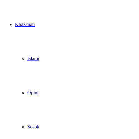
Khazanah
Islami
Opini
Sosok