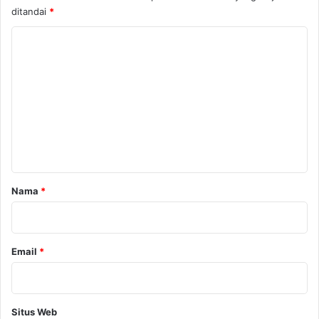
ditandai
*
K
o
m
e
n
t
a
r
Nama
*
*
Email
*
Situs Web