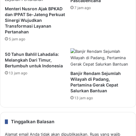
Pascabencana
7 jam ago
Menteri Nusron Ajak BPKAD
dan IPPAT Se-Jateng Perkuat
Sinergi Wujudkan
Transformasi Layanan
Pertanahan
5 jam ago
50 Tahun Bahlil Lahadalia:
Melangkah Dari Timur,
Bertumbuh untuk Indonesia
13 jam ago
Banjir Rendam Sejumlah
Wilayah di Padang,
Pertamina Gerak Cepat
Salurkan Bantuan
13 jam ago
Tinggalkan Balasan
Alamat email Anda tidak akan dipublikasikan.
Ruas yang wajib