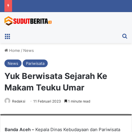
Menu
Ca
Home
/
News
News
Pariwisata
Yuk Berwisata Sejarah Ke
Makam Teuku Umar
Kadisbudpar Aceh, Almuniza Kamal ziarah memperingati syahidnya
Redaksi
11 Februari 2023
1 minute read
Teuku Umar ke-124 di Desa Mugo, Kabupaten Panton Reu, Aceh Barat, Sabtu
(11/2/2023). Foto: Eko Densa
Banda Aceh –
Kepala Dinas Kebudayaan dan Pariwisata