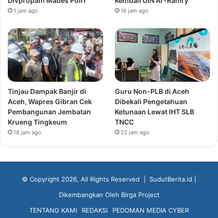
Divpropam Mabes Polri
Kembali UIN Ar-Raniry
1 jam ago
16 jam ago
Tinjau Dampak Banjir di
Guru Non-PLB di Aceh
Aceh, Wapres Gibran Cek
Dibekali Pengetahuan
Pembangunan Jembatan
Ketunaan Lewat IHT SLB
Krueng Tingkeum
TNCC
18 jam ago
22 jam ago
© Copyright 2026, All Rights Reserved |
SudutBerita.id
|
Dikembangkan Oleh
Birga Project
TENTANG KAMI
REDAKSI
PEDOMAN MEDIA CYBER