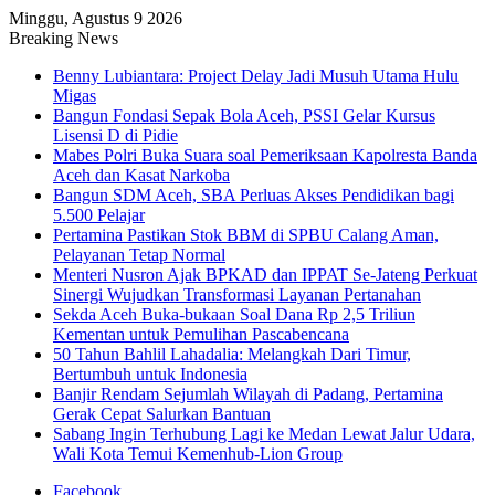
Minggu, Agustus 9 2026
Breaking News
Benny Lubiantara: Project Delay Jadi Musuh Utama Hulu
Migas
Bangun Fondasi Sepak Bola Aceh, PSSI Gelar Kursus
Lisensi D di Pidie
Mabes Polri Buka Suara soal Pemeriksaan Kapolresta Banda
Aceh dan Kasat Narkoba
Bangun SDM Aceh, SBA Perluas Akses Pendidikan bagi
5.500 Pelajar
Pertamina Pastikan Stok BBM di SPBU Calang Aman,
Pelayanan Tetap Normal
Menteri Nusron Ajak BPKAD dan IPPAT Se-Jateng Perkuat
Sinergi Wujudkan Transformasi Layanan Pertanahan
Sekda Aceh Buka-bukaan Soal Dana Rp 2,5 Triliun
Kementan untuk Pemulihan Pascabencana
50 Tahun Bahlil Lahadalia: Melangkah Dari Timur,
Bertumbuh untuk Indonesia
Banjir Rendam Sejumlah Wilayah di Padang, Pertamina
Gerak Cepat Salurkan Bantuan
Sabang Ingin Terhubung Lagi ke Medan Lewat Jalur Udara,
Wali Kota Temui Kemenhub-Lion Group
Facebook