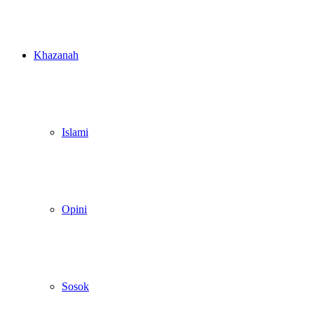
Khazanah
Islami
Opini
Sosok