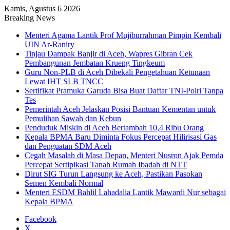
Kamis, Agustus 6 2026
Breaking News
Menteri Agama Lantik Prof Mujiburrahman Pimpin Kembali
UIN Ar-Raniry
Tinjau Dampak Banjir di Aceh, Wapres Gibran Cek
Pembangunan Jembatan Krueng Tingkeum
Guru Non-PLB di Aceh Dibekali Pengetahuan Ketunaan
Lewat IHT SLB TNCC
Sertifikat Pramuka Garuda Bisa Buat Daftar TNI-Polri Tanpa
Tes
Pemerintah Aceh Jelaskan Posisi Bantuan Kementan untuk
Pemulihan Sawah dan Kebun
Penduduk Miskin di Aceh Bertambah 10,4 Ribu Orang
Kepala BPMA Baru Diminta Fokus Percepat Hilirisasi Gas
dan Penguatan SDM Aceh
Cegah Masalah di Masa Depan, Menteri Nusron Ajak Pemda
Percepat Sertipikasi Tanah Rumah Ibadah di NTT
Dirut SIG Turun Langsung ke Aceh, Pastikan Pasokan
Semen Kembali Normal
Menteri ESDM Bahlil Lahadalia Lantik Mawardi Nur sebagai
Kepala BPMA
Facebook
X