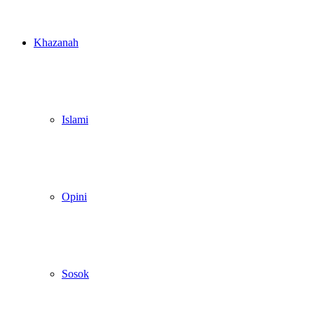
Khazanah
Islami
Opini
Sosok