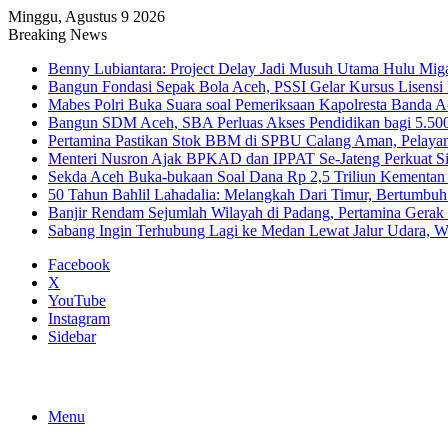
Minggu, Agustus 9 2026
Breaking News
Benny Lubiantara: Project Delay Jadi Musuh Utama Hulu Mig
Bangun Fondasi Sepak Bola Aceh, PSSI Gelar Kursus Lisensi 
Mabes Polri Buka Suara soal Pemeriksaan Kapolresta Banda 
Bangun SDM Aceh, SBA Perluas Akses Pendidikan bagi 5.500
Pertamina Pastikan Stok BBM di SPBU Calang Aman, Pelaya
Menteri Nusron Ajak BPKAD dan IPPAT Se-Jateng Perkuat Si
Sekda Aceh Buka-bukaan Soal Dana Rp 2,5 Triliun Kementan
50 Tahun Bahlil Lahadalia: Melangkah Dari Timur, Bertumbuh
Banjir Rendam Sejumlah Wilayah di Padang, Pertamina Gerak
Sabang Ingin Terhubung Lagi ke Medan Lewat Jalur Udara, 
Facebook
X
YouTube
Instagram
Sidebar
Menu