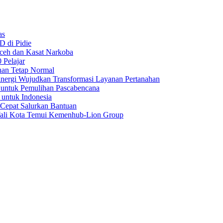
as
D di Pidie
Aceh dan Kasat Narkoba
 Pelajar
nan Tetap Normal
nergi Wujudkan Transformasi Layanan Pertanahan
 untuk Pemulihan Pascabencana
 untuk Indonesia
 Cepat Salurkan Bantuan
Wali Kota Temui Kemenhub-Lion Group