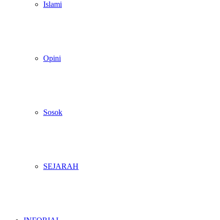
Islami
Opini
Sosok
SEJARAH