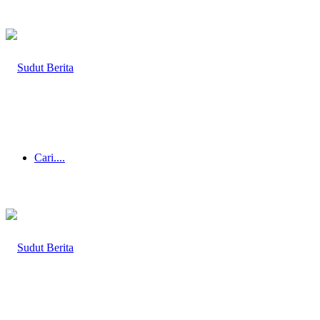
Cari....