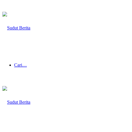
Cari....