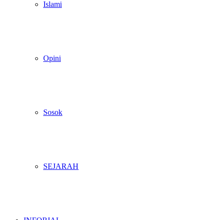
Islami
Opini
Sosok
SEJARAH