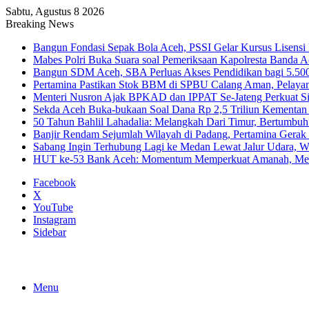
Sabtu, Agustus 8 2026
Breaking News
Bangun Fondasi Sepak Bola Aceh, PSSI Gelar Kursus Lisensi 
Mabes Polri Buka Suara soal Pemeriksaan Kapolresta Banda 
Bangun SDM Aceh, SBA Perluas Akses Pendidikan bagi 5.500
Pertamina Pastikan Stok BBM di SPBU Calang Aman, Pelaya
Menteri Nusron Ajak BPKAD dan IPPAT Se-Jateng Perkuat Si
Sekda Aceh Buka-bukaan Soal Dana Rp 2,5 Triliun Kementan
50 Tahun Bahlil Lahadalia: Melangkah Dari Timur, Bertumbuh
Banjir Rendam Sejumlah Wilayah di Padang, Pertamina Gerak
Sabang Ingin Terhubung Lagi ke Medan Lewat Jalur Udara, 
HUT ke-53 Bank Aceh: Momentum Memperkuat Amanah, Me
Facebook
X
YouTube
Instagram
Sidebar
Menu