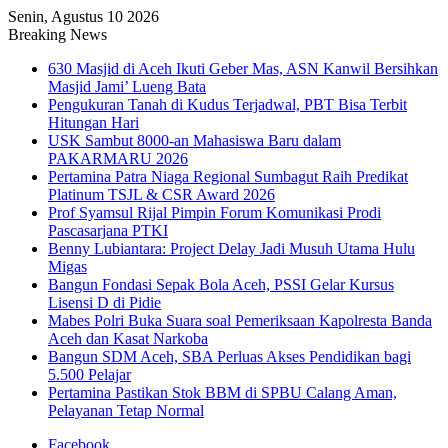
Senin, Agustus 10 2026
Breaking News
630 Masjid di Aceh Ikuti Geber Mas, ASN Kanwil Bersihkan
Masjid Jami’ Lueng Bata
Pengukuran Tanah di Kudus Terjadwal, PBT Bisa Terbit
Hitungan Hari
USK Sambut 8000-an Mahasiswa Baru dalam
PAKARMARU 2026
Pertamina Patra Niaga Regional Sumbagut Raih Predikat
Platinum TSJL & CSR Award 2026
Prof Syamsul Rijal Pimpin Forum Komunikasi Prodi
Pascasarjana PTKI
Benny Lubiantara: Project Delay Jadi Musuh Utama Hulu
Migas
Bangun Fondasi Sepak Bola Aceh, PSSI Gelar Kursus
Lisensi D di Pidie
Mabes Polri Buka Suara soal Pemeriksaan Kapolresta Banda
Aceh dan Kasat Narkoba
Bangun SDM Aceh, SBA Perluas Akses Pendidikan bagi
5.500 Pelajar
Pertamina Pastikan Stok BBM di SPBU Calang Aman,
Pelayanan Tetap Normal
Facebook