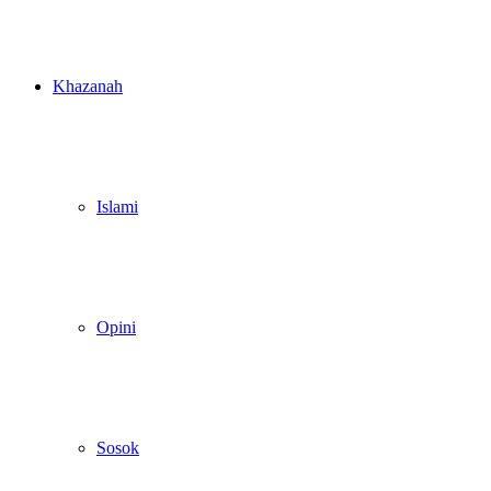
Khazanah
Islami
Opini
Sosok