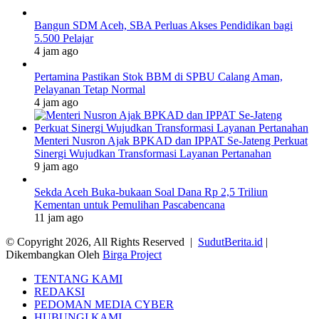
Bangun SDM Aceh, SBA Perluas Akses Pendidikan bagi
5.500 Pelajar
4 jam ago
Pertamina Pastikan Stok BBM di SPBU Calang Aman,
Pelayanan Tetap Normal
4 jam ago
Menteri Nusron Ajak BPKAD dan IPPAT Se-Jateng Perkuat
Sinergi Wujudkan Transformasi Layanan Pertanahan
9 jam ago
Sekda Aceh Buka-bukaan Soal Dana Rp 2,5 Triliun
Kementan untuk Pemulihan Pascabencana
11 jam ago
© Copyright 2026, All Rights Reserved |
SudutBerita.id
|
Dikembangkan Oleh
Birga Project
TENTANG KAMI
REDAKSI
PEDOMAN MEDIA CYBER
HUBUNGI KAMI