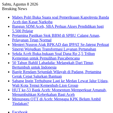
Sabtu, Agustus 8 2026
Breaking News
Mabes Polri Buka Suara soal Pemeriksaan Kapolresta Banda
Aceh dan Kasat Narkoba
Bangun SDM Aceh, SBA Perluas Akses Pendidikan bagi
5.500 Pelajar
Pertamina Pastikan Stok BBM di SPBU Calang Aman,
Pelayanan Tetap Normal
Menteri Nusron Ajak BPKAD dan IPPAT Se-Jateng Perkuat
Sinergi Wujudkan Transformasi Layanan Pertanahan
Sekda Aceh Buka-bukaan Soal Dana Rp 2,5 Triliun
Kementan untuk Pemulihan Pascabencana
50 Tahun Bahlil Lahadalia: Melangkah Dari Timur,
Bertumbuh untuk Indonesia
Banjir Rendam Sejumlah Wilayah di Padang, Pertamina
Gerak Cepat Salurkan Bantuan
Sabang Ingin Terhubung Lagi ke Medan Lewat Jalur Udara,
Wali Kota Temui Kemenhub-Lion Group
HUT ke-53 Bank Aceh: Momentum Memperkuat Amanah,
Menumbuhkan Keberkahan Bagi Aceh
Menunggu OTT di Aceh: Mengapa KPK Belum Ambil
Tindakan?
Facebook