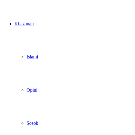
Khazanah
Islami
Opini
Sosok