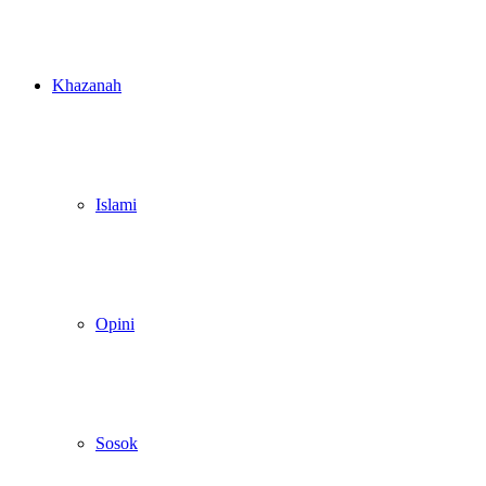
Khazanah
Islami
Opini
Sosok