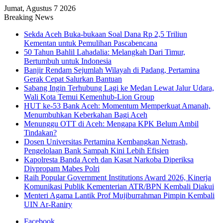
Jumat, Agustus 7 2026
Breaking News
Sekda Aceh Buka-bukaan Soal Dana Rp 2,5 Triliun
Kementan untuk Pemulihan Pascabencana
50 Tahun Bahlil Lahadalia: Melangkah Dari Timur,
Bertumbuh untuk Indonesia
Banjir Rendam Sejumlah Wilayah di Padang, Pertamina
Gerak Cepat Salurkan Bantuan
Sabang Ingin Terhubung Lagi ke Medan Lewat Jalur Udara,
Wali Kota Temui Kemenhub-Lion Group
HUT ke-53 Bank Aceh: Momentum Memperkuat Amanah,
Menumbuhkan Keberkahan Bagi Aceh
Menunggu OTT di Aceh: Mengapa KPK Belum Ambil
Tindakan?
Dosen Universitas Pertamina Kembangkan Netrash,
Pengelolaan Bank Sampah Kini Lebih Efisien
Kapolresta Banda Aceh dan Kasat Narkoba Diperiksa
Divpropam Mabes Polri
Raih Popular Government Institutions Award 2026, Kinerja
Komunikasi Publik Kementerian ATR/BPN Kembali Diakui
Menteri Agama Lantik Prof Mujiburrahman Pimpin Kembali
UIN Ar-Raniry
Facebook