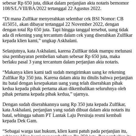
sebesar Rp 650 juta, diikat dalam perjanjian akta notaris bernomor
108/S/L/VIII/BA/2022 tertanggal 22 Agustus 2022.
“Di mana Zulfikar menyerahkan selembar cek BSI Nomor: CB
415051, akan dibayar tertanggal 22 November 2022, dengan
dengan total Rp 650 juta. Tapi hingga tanggal tersebut, uang tidak
ada di rekening yang tercantum dalam cek yang diserahkan Zulfikar
kepada klien kami,” ungkap Askhalani.
Selanjutnya, kata Askhalani, karena Zulfikar tidak mampu melunasi
sisa pembayaran pembelian saham sebesar Rp 650 juta, maka
berlaku pasal 3 yang tercantum dalam perjanjian akta notaris.
“Makanya klien kami tadi sudah mengirimkan uang ke rekening
Zulfikar Rp 350 juta. Karena dalam akta itu ditulis bahwa perjanjian
itu batal dengan kesepakatan uang yang telah diserahkan pihak
kedua kepada pihak pertama akan dikembalikan seluruhnya oleh
pihak pertama kepada pihak kedua,” ujarnya.
Dengan sudah diserahkannya uang Rp 350 juta kepada Zulfikar,
kata Askhalani, perjanjian yang sudah dibuat dalam akta notaris itu
batal, sehingga saham PT Lantak Laju Persiraja resmi kembali
kepada Dek Gam.
“Sebagai warga taat hukum, klien kami patuh pada perjanjian itu,