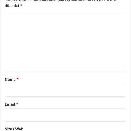
ditandai
*
K
o
m
e
n
t
a
r
Nama
*
*
Email
*
Situs Web