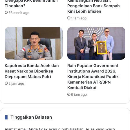
Mengapa KPK Belum Ambil
Kembangkan Netrash,
Tindakan?
Pengelolaan Bank Sampah
Kini Lebih Efisien
56 menit ago
1 jam ago
Kapolresta Banda Aceh dan
Raih Popular Government
Kasat Narkoba Diperiksa
Institutions Award 2026,
Divpropam Mabes Polri
Kinerja Komunikasi Publik
Kementerian ATR/BPN
2 jam ago
Kembali Diakui
9 jam ago
Tinggalkan Balasan
Alamat email Anda tidak akan dipublikasikan.
Ruas yang wajib