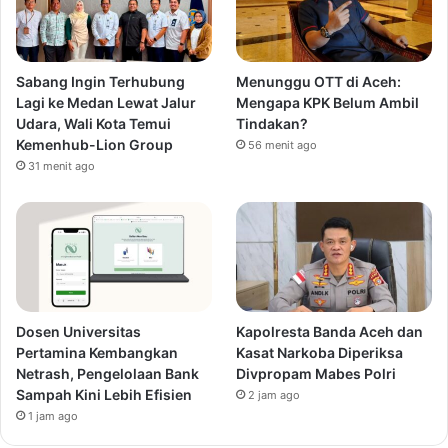
Sabang Ingin Terhubung
Menunggu OTT di Aceh:
Lagi ke Medan Lewat Jalur
Mengapa KPK Belum Ambil
Udara, Wali Kota Temui
Tindakan?
Kemenhub-Lion Group
56 menit ago
31 menit ago
Dosen Universitas
Kapolresta Banda Aceh dan
Pertamina Kembangkan
Kasat Narkoba Diperiksa
Netrash, Pengelolaan Bank
Divpropam Mabes Polri
Sampah Kini Lebih Efisien
2 jam ago
1 jam ago