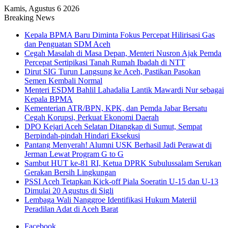
Kamis, Agustus 6 2026
Breaking News
Kepala BPMA Baru Diminta Fokus Percepat Hilirisasi Gas
dan Penguatan SDM Aceh
Cegah Masalah di Masa Depan, Menteri Nusron Ajak Pemda
Percepat Sertipikasi Tanah Rumah Ibadah di NTT
Dirut SIG Turun Langsung ke Aceh, Pastikan Pasokan
Semen Kembali Normal
Menteri ESDM Bahlil Lahadalia Lantik Mawardi Nur sebagai
Kepala BPMA
Kementerian ATR/BPN, KPK, dan Pemda Jabar Bersatu
Cegah Korupsi, Perkuat Ekonomi Daerah
DPO Kejari Aceh Selatan Ditangkap di Sumut, Sempat
Berpindah-pindah Hindari Eksekusi
Pantang Menyerah! Alumni USK Berhasil Jadi Perawat di
Jerman Lewat Program G to G
Sambut HUT ke-81 RI, Ketua DPRK Subulussalam Serukan
Gerakan Bersih Lingkungan
PSSI Aceh Tetapkan Kick-off Piala Soeratin U-15 dan U-13
Dimulai 20 Agustus di Sigli
Lembaga Wali Nanggroe Identifikasi Hukum Materiil
Peradilan Adat di Aceh Barat
Facebook