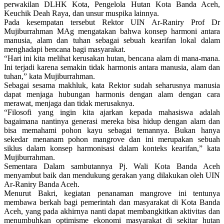
perwakilan DLHK Kota, Pengelola Hutan Kota Banda Aceh,
Keuchik Deah Raya, dan unsur muspika lainnya.
Pada kesempatan tersebut Rektor UIN Ar-Raniry Prof Dr
Mujiburrahman MAg mengatakan bahwa konsep harmoni antara
manusia, alam dan tuhan sebagai sebuah kearifan lokal dalam
menghadapi bencana bagi masyarakat.
“Hari ini kita melihat kerusakan hutan, bencana alam di mana-mana.
Ini terjadi karena semakin tidak harmonis antara manusia, alam dan
tuhan,” kata Mujiburrahman.
Sebagai sesama makhluk, kata Rektor sudah seharusnya manusia
dapat menjaga hubungan harmonis dengan alam dengan cara
merawat, menjaga dan tidak merusaknya.
“Filosofi yang ingin kita ajarkan kepada mahasiswa adalah
bagaimana nantinya generasi mereka bisa hidup dengan alam dan
bisa memahami pohon kayu sebagai temannya. Bukan hanya
sekedar menanam pohon mangrove dan ini merupakan sebuah
siklus dalam konsep harmonisasi dalam konteks kearifan,” kata
Mujiburrahman.
Sementara Dalam sambutannya Pj. Wali Kota Banda Aceh
menyambut baik dan mendukung gerakan yang dilakukan oleh UIN
Ar-Raniry Banda Aceh.
Menurut Bakri, kegiatan penanaman mangrove ini tentunya
membawa berkah bagi pemerintah dan masyarakat di Kota Banda
Aceh, yang pada akhirnya nanti dapat membangkitkan aktivitas dan
menumbuhkan optimisme ekonomi masyarakat di sekitar hutan