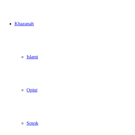
Khazanah
Islami
Opini
Sosok