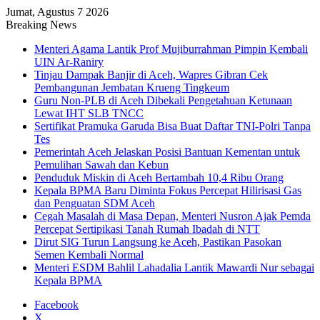
Jumat, Agustus 7 2026
Breaking News
Menteri Agama Lantik Prof Mujiburrahman Pimpin Kembali
UIN Ar-Raniry
Tinjau Dampak Banjir di Aceh, Wapres Gibran Cek
Pembangunan Jembatan Krueng Tingkeum
Guru Non-PLB di Aceh Dibekali Pengetahuan Ketunaan
Lewat IHT SLB TNCC
Sertifikat Pramuka Garuda Bisa Buat Daftar TNI-Polri Tanpa
Tes
Pemerintah Aceh Jelaskan Posisi Bantuan Kementan untuk
Pemulihan Sawah dan Kebun
Penduduk Miskin di Aceh Bertambah 10,4 Ribu Orang
Kepala BPMA Baru Diminta Fokus Percepat Hilirisasi Gas
dan Penguatan SDM Aceh
Cegah Masalah di Masa Depan, Menteri Nusron Ajak Pemda
Percepat Sertipikasi Tanah Rumah Ibadah di NTT
Dirut SIG Turun Langsung ke Aceh, Pastikan Pasokan
Semen Kembali Normal
Menteri ESDM Bahlil Lahadalia Lantik Mawardi Nur sebagai
Kepala BPMA
Facebook
X