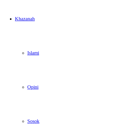
Khazanah
Islami
Opini
Sosok