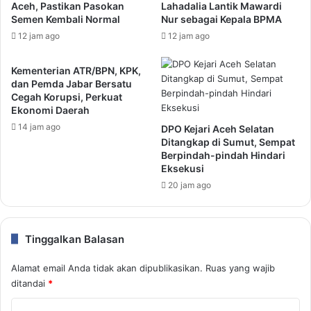
Aceh, Pastikan Pasokan
Lahadalia Lantik Mawardi
Semen Kembali Normal
Nur sebagai Kepala BPMA
12 jam ago
12 jam ago
Kementerian ATR/BPN, KPK,
dan Pemda Jabar Bersatu
Cegah Korupsi, Perkuat
Ekonomi Daerah
14 jam ago
DPO Kejari Aceh Selatan
Ditangkap di Sumut, Sempat
Berpindah-pindah Hindari
Eksekusi
20 jam ago
Tinggalkan Balasan
Alamat email Anda tidak akan dipublikasikan.
Ruas yang wajib
ditandai
*
K