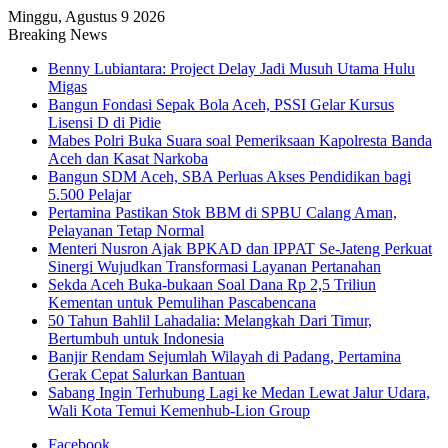
Minggu, Agustus 9 2026
Breaking News
Benny Lubiantara: Project Delay Jadi Musuh Utama Hulu
Migas
Bangun Fondasi Sepak Bola Aceh, PSSI Gelar Kursus
Lisensi D di Pidie
Mabes Polri Buka Suara soal Pemeriksaan Kapolresta Banda
Aceh dan Kasat Narkoba
Bangun SDM Aceh, SBA Perluas Akses Pendidikan bagi
5.500 Pelajar
Pertamina Pastikan Stok BBM di SPBU Calang Aman,
Pelayanan Tetap Normal
Menteri Nusron Ajak BPKAD dan IPPAT Se-Jateng Perkuat
Sinergi Wujudkan Transformasi Layanan Pertanahan
Sekda Aceh Buka-bukaan Soal Dana Rp 2,5 Triliun
Kementan untuk Pemulihan Pascabencana
50 Tahun Bahlil Lahadalia: Melangkah Dari Timur,
Bertumbuh untuk Indonesia
Banjir Rendam Sejumlah Wilayah di Padang, Pertamina
Gerak Cepat Salurkan Bantuan
Sabang Ingin Terhubung Lagi ke Medan Lewat Jalur Udara,
Wali Kota Temui Kemenhub-Lion Group
Facebook