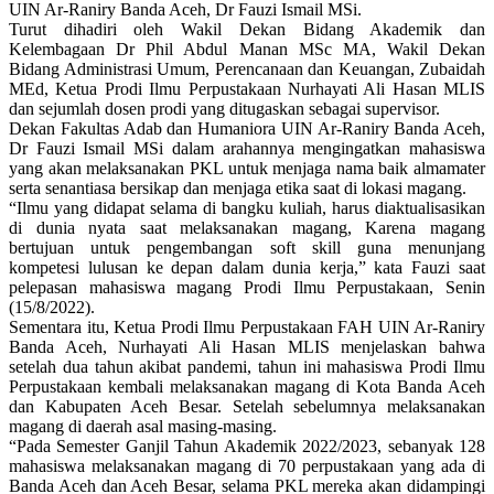
UIN Ar-Raniry Banda Aceh, Dr Fauzi Ismail MSi.
Turut dihadiri oleh Wakil Dekan Bidang Akademik dan
Kelembagaan Dr Phil Abdul Manan MSc MA, Wakil Dekan
Bidang Administrasi Umum, Perencanaan dan Keuangan, Zubaidah
MEd, Ketua Prodi Ilmu Perpustakaan Nurhayati Ali Hasan MLIS
dan sejumlah dosen prodi yang ditugaskan sebagai supervisor.
Dekan Fakultas Adab dan Humaniora UIN Ar-Raniry Banda Aceh,
Dr Fauzi Ismail MSi dalam arahannya mengingatkan mahasiswa
yang akan melaksanakan PKL untuk menjaga nama baik almamater
serta senantiasa bersikap dan menjaga etika saat di lokasi magang.
“Ilmu yang didapat selama di bangku kuliah, harus diaktualisasikan
di dunia nyata saat melaksanakan magang, Karena magang
bertujuan untuk pengembangan soft skill guna menunjang
kompetesi lulusan ke depan dalam dunia kerja,” kata Fauzi saat
pelepasan mahasiswa magang Prodi Ilmu Perpustakaan, Senin
(15/8/2022).
Sementara itu, Ketua Prodi Ilmu Perpustakaan FAH UIN Ar-Raniry
Banda Aceh, Nurhayati Ali Hasan MLIS menjelaskan bahwa
setelah dua tahun akibat pandemi, tahun ini mahasiswa Prodi Ilmu
Perpustakaan kembali melaksanakan magang di Kota Banda Aceh
dan Kabupaten Aceh Besar. Setelah sebelumnya melaksanakan
magang di daerah asal masing-masing.
“Pada Semester Ganjil Tahun Akademik 2022/2023, sebanyak 128
mahasiswa melaksanakan magang di 70 perpustakaan yang ada di
Banda Aceh dan Aceh Besar, selama PKL mereka akan didampingi