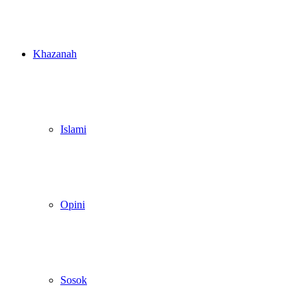
Khazanah
Islami
Opini
Sosok