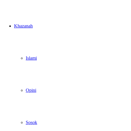
Khazanah
Islami
Opini
Sosok