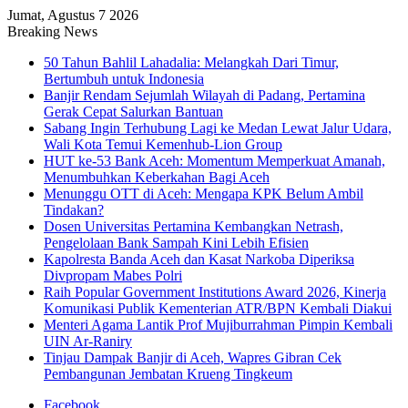
Jumat, Agustus 7 2026
Breaking News
50 Tahun Bahlil Lahadalia: Melangkah Dari Timur,
Bertumbuh untuk Indonesia
Banjir Rendam Sejumlah Wilayah di Padang, Pertamina
Gerak Cepat Salurkan Bantuan
Sabang Ingin Terhubung Lagi ke Medan Lewat Jalur Udara,
Wali Kota Temui Kemenhub-Lion Group
HUT ke-53 Bank Aceh: Momentum Memperkuat Amanah,
Menumbuhkan Keberkahan Bagi Aceh
Menunggu OTT di Aceh: Mengapa KPK Belum Ambil
Tindakan?
Dosen Universitas Pertamina Kembangkan Netrash,
Pengelolaan Bank Sampah Kini Lebih Efisien
Kapolresta Banda Aceh dan Kasat Narkoba Diperiksa
Divpropam Mabes Polri
Raih Popular Government Institutions Award 2026, Kinerja
Komunikasi Publik Kementerian ATR/BPN Kembali Diakui
Menteri Agama Lantik Prof Mujiburrahman Pimpin Kembali
UIN Ar-Raniry
Tinjau Dampak Banjir di Aceh, Wapres Gibran Cek
Pembangunan Jembatan Krueng Tingkeum
Facebook