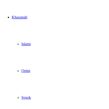
Khazanah
Islami
Opini
Sosok