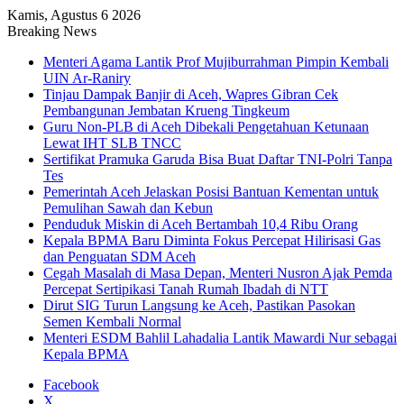
Kamis, Agustus 6 2026
Breaking News
Menteri Agama Lantik Prof Mujiburrahman Pimpin Kembali
UIN Ar-Raniry
Tinjau Dampak Banjir di Aceh, Wapres Gibran Cek
Pembangunan Jembatan Krueng Tingkeum
Guru Non-PLB di Aceh Dibekali Pengetahuan Ketunaan
Lewat IHT SLB TNCC
Sertifikat Pramuka Garuda Bisa Buat Daftar TNI-Polri Tanpa
Tes
Pemerintah Aceh Jelaskan Posisi Bantuan Kementan untuk
Pemulihan Sawah dan Kebun
Penduduk Miskin di Aceh Bertambah 10,4 Ribu Orang
Kepala BPMA Baru Diminta Fokus Percepat Hilirisasi Gas
dan Penguatan SDM Aceh
Cegah Masalah di Masa Depan, Menteri Nusron Ajak Pemda
Percepat Sertipikasi Tanah Rumah Ibadah di NTT
Dirut SIG Turun Langsung ke Aceh, Pastikan Pasokan
Semen Kembali Normal
Menteri ESDM Bahlil Lahadalia Lantik Mawardi Nur sebagai
Kepala BPMA
Facebook
X