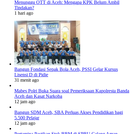
Menunggu OTT di Aceh: Mengapa KPK Belum Ambil
Tindakan?
1 hari ago
Bangun Fondasi Sepak Bola Aceh, PSSI Gelar Kursus
Lisensi D di Pidie
31 menit ago
Mabes Polri Buka Suara soal Pemeriksaan Kapolresta Banda
Aceh dan Kasat Narkoba
12 jam ago
Bangun SDM Aceh, SBA Perluas Akses Pendidikan bagi
5.500 Pelajar
12 jam ago
Pertamina Pastikan Stok BBM di SPBU Calang Aman,