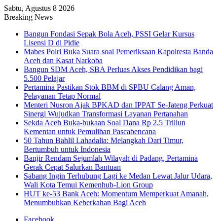
Sabtu, Agustus 8 2026
Breaking News
Bangun Fondasi Sepak Bola Aceh, PSSI Gelar Kursus
Lisensi D di Pidie
Mabes Polri Buka Suara soal Pemeriksaan Kapolresta Banda
Aceh dan Kasat Narkoba
Bangun SDM Aceh, SBA Perluas Akses Pendidikan bagi
5.500 Pelajar
Pertamina Pastikan Stok BBM di SPBU Calang Aman,
Pelayanan Tetap Normal
Menteri Nusron Ajak BPKAD dan IPPAT Se-Jateng Perkuat
Sinergi Wujudkan Transformasi Layanan Pertanahan
Sekda Aceh Buka-bukaan Soal Dana Rp 2,5 Triliun
Kementan untuk Pemulihan Pascabencana
50 Tahun Bahlil Lahadalia: Melangkah Dari Timur,
Bertumbuh untuk Indonesia
Banjir Rendam Sejumlah Wilayah di Padang, Pertamina
Gerak Cepat Salurkan Bantuan
Sabang Ingin Terhubung Lagi ke Medan Lewat Jalur Udara,
Wali Kota Temui Kemenhub-Lion Group
HUT ke-53 Bank Aceh: Momentum Memperkuat Amanah,
Menumbuhkan Keberkahan Bagi Aceh
Facebook