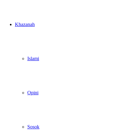
Khazanah
Islami
Opini
Sosok