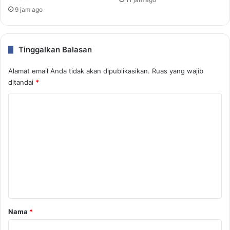
9 jam ago
Tinggalkan Balasan
Alamat email Anda tidak akan dipublikasikan.
Ruas yang wajib
ditandai
*
K
o
m
e
n
t
a
r
Nama
*
*