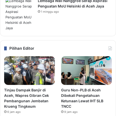
Lembaga Wali Nanggroe Serap Aspirasi
Penguatan MoU Helsinki di Aceh Jaya
1 minggu ago
Pilihan Editor
Tinjau Dampak Banjir di
Guru Non-PLB di Aceh
Aceh, Wapres Gibran Cek
Dibekali Pengetahuan
Pembangunan Jembatan
Ketunaan Lewat IHT SLB
Krueng Tingkeum
TNCC
6 jam ago
9 jam ago