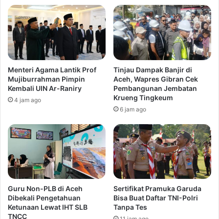
Menteri Agama Lantik Prof
Tinjau Dampak Banjir di
Mujiburrahman Pimpin
Aceh, Wapres Gibran Cek
Kembali UIN Ar-Raniry
Pembangunan Jembatan
Krueng Tingkeum
4 jam ago
6 jam ago
Guru Non-PLB di Aceh
Sertifikat Pramuka Garuda
Dibekali Pengetahuan
Bisa Buat Daftar TNI-Polri
Ketunaan Lewat IHT SLB
Tanpa Tes
TNCC
11 jam ago