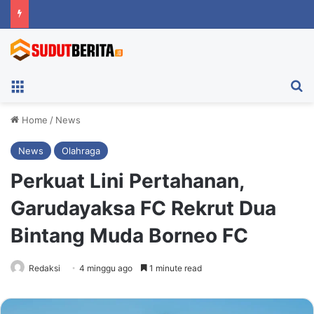
Menu
Ca
Home
/
News
News
Olahraga
Perkuat Lini Pertahanan,
Garudayaksa FC Rekrut Dua
Bintang Muda Borneo FC
Redaksi
4 minggu ago
1 minute read