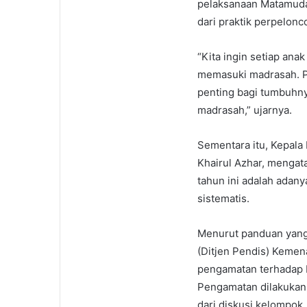
pelaksanaan Matamuda 
dari praktik perpelon
“Kita ingin setiap ana
memasuki madrasah. P
penting bagi tumbuhny
madrasah,” ujarnya.
Sementara itu, Kepal
Khairul Azhar, menga
tahun ini adalah adan
sistematis.
Menurut panduan yang 
(Ditjen Pendis) Kemen
pengamatan terhadap 
Pengamatan dilakukan s
dari diskusi kelompok,