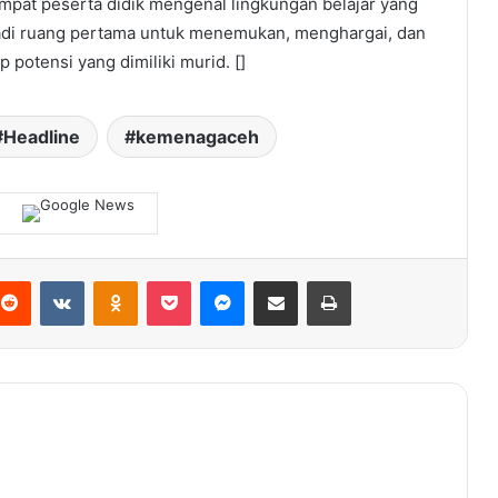
empat peserta didik mengenal lingkungan belajar yang
jadi ruang pertama untuk menemukan, menghargai, dan
potensi yang dimiliki murid. []
Headline
kemenagaceh
terest
Reddit
VKontakte
Odnoklassniki
Pocket
Messenger
Share via Email
Print
Komisi I DPRA Laporkan Bawaslu RI ke
Ombudsman
Mulai Panen Padi, Segini Harga Gabah
di Aceh Besar