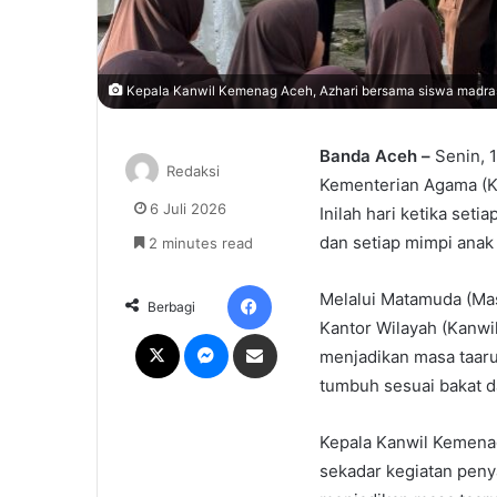
Kepala Kanwil Kemenag Aceh, Azhari bersama siswa madr
Banda Aceh –
Senin, 1
Redaksi
Kementerian Agama (Ke
6 Juli 2026
Inilah hari ketika seti
dan setiap mimpi anak 
2 minutes read
Facebook
Melalui Matamuda (Mas
Berbagi
Kantor Wilayah (Kanw
X
Messenger
Share via Email
menjadikan masa taaru
tumbuh sesuai bakat d
Kepala Kanwil Kemena
sekadar kegiatan peny