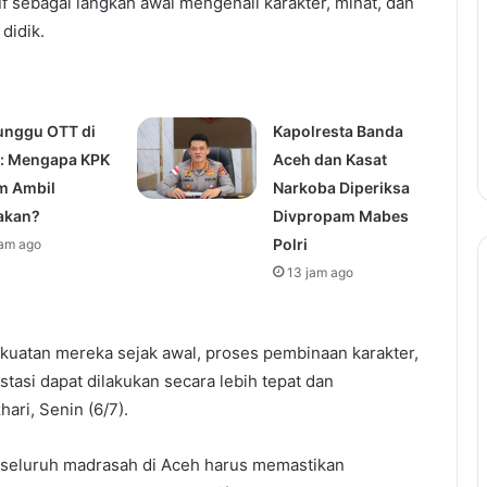
f sebagai langkah awal mengenali karakter, minat, dan
didik.
nggu OTT di
Kapolresta Banda
: Mengapa KPK
Aceh dan Kasat
m Ambil
Narkoba Diperiksa
akan?
Divpropam Mabes
Polri
jam ago
13 jam ago
uatan mereka sejak awal, proses pembinaan karakter,
tasi dapat dilakukan secara lebih tepat dan
hari, Senin (6/7).
seluruh madrasah di Aceh harus memastikan