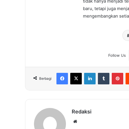
tidak hanya menjadi t
baru, tetapi juga men
mengembangkan setiap 
Follow Us
Facebook
X
LinkedIn
Tumblr
Pin
Berbagi
Redaksi
Website