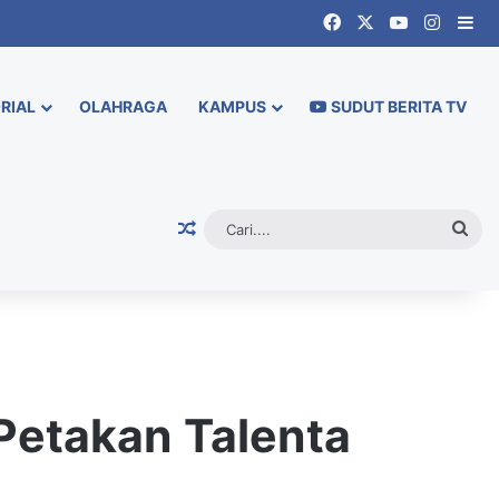
Facebook
X
YouTube
Instag
Si
RIAL
OLAHRAGA
KAMPUS
SUDUT BERITA TV
Random Article
Cari.
etakan Talenta