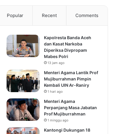
Popular
Recent
Comments
Kapolresta Banda Aceh
dan Kasat Narkoba
Diperiksa Divpropam
Mabes Polri
13 jam ago
Menteri Agama Lantik Prof
Mujiburrahman Pimpin
Kembali UIN Ar-Raniry
1 hari ago
Menteri Agama
Perpanjang Masa Jabatan
Prof Mujiburrahman
1 minggu ago
Kantongi Dukungan 18