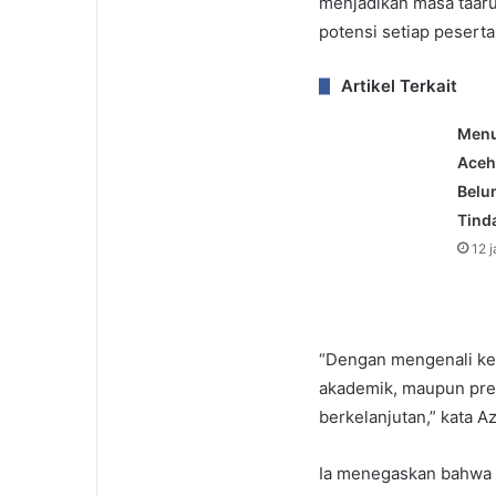
menjadikan masa taaru
potensi setiap peserta 
Artikel Terkait
Menu
Aceh
Belu
Tind
12 
“Dengan mengenali kek
akademik, maupun pres
berkelanjutan,” kata Az
Ia menegaskan bahwa 