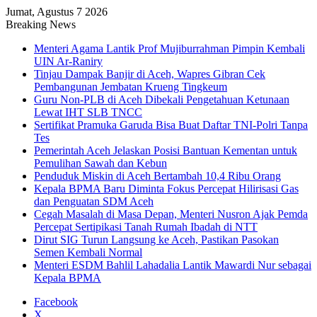
Jumat, Agustus 7 2026
Breaking News
Menteri Agama Lantik Prof Mujiburrahman Pimpin Kembali
UIN Ar-Raniry
Tinjau Dampak Banjir di Aceh, Wapres Gibran Cek
Pembangunan Jembatan Krueng Tingkeum
Guru Non-PLB di Aceh Dibekali Pengetahuan Ketunaan
Lewat IHT SLB TNCC
Sertifikat Pramuka Garuda Bisa Buat Daftar TNI-Polri Tanpa
Tes
Pemerintah Aceh Jelaskan Posisi Bantuan Kementan untuk
Pemulihan Sawah dan Kebun
Penduduk Miskin di Aceh Bertambah 10,4 Ribu Orang
Kepala BPMA Baru Diminta Fokus Percepat Hilirisasi Gas
dan Penguatan SDM Aceh
Cegah Masalah di Masa Depan, Menteri Nusron Ajak Pemda
Percepat Sertipikasi Tanah Rumah Ibadah di NTT
Dirut SIG Turun Langsung ke Aceh, Pastikan Pasokan
Semen Kembali Normal
Menteri ESDM Bahlil Lahadalia Lantik Mawardi Nur sebagai
Kepala BPMA
Facebook
X