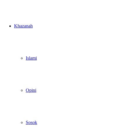
Khazanah
Islami
Opini
Sosok