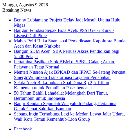
Minggu, Agustus 9 2026
Breaking News
Benny Lubiantara: Project Delay Jadi Musuh Utama Hulu
Migas
Bangun Fondasi Sepak Bola Aceh, PSSI Gelar Kursus
Lisensi D di Pidie
Mabes Polri Buka Suara soal Pemeriksaan Kapolresta Banda
Aceh dan Kasat Narkoba
Bangun SDM Aceh, SBA Perluas Akses Pendidikan bagi
5.500 Pelajar
Pertamina Pastikan Stok BBM di SPBU Calang Aman,
Pelayanan Tetap Normal
Menteri Nusron Ajak BPKAD dan IPPAT Se-Jateng Perkuat
Sinergi Wujudkan Transformasi Layanan Pertanahan
Sekda Aceh Buka-bukaan Soal Dana Rp 2,5 Triliun
Kementan untuk Pemulihan Pascabencana
50 Tahun Bahlil Lahadalia: Melangkah Dari Timur,
Bertumbuh untuk Indonesia
Banjir Rendam Sejumlah Wilayah di Padang, Pertamina
Gerak Cepat Salurkan Bantuan
Sabang Ingin Terhubung Lagi ke Medan Lewat Jalur Udara,
Wali Kota Temui Kemenhub-Lion Group
Facebook