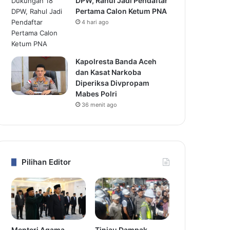
DPW, Rahul Jadi Pendaftar
Pertama Calon Ketum PNA
4 hari ago
Kapolresta Banda Aceh
dan Kasat Narkoba
Diperiksa Divpropam
Mabes Polri
36 menit ago
Pilihan Editor
Menteri Agama
Tinjau Dampak