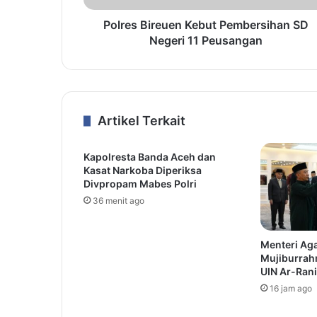
Polres Bireuen Kebut Pembersihan SD
Negeri 11 Peusangan
Artikel Terkait
Kapolresta Banda Aceh dan
Kasat Narkoba Diperiksa
Divpropam Mabes Polri
36 menit ago
Menteri Aga
Mujiburrah
UIN Ar-Rani
16 jam ago