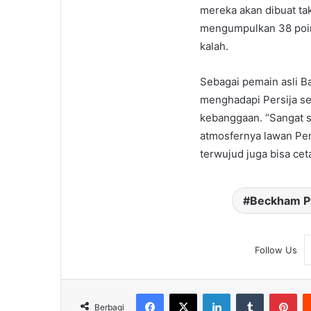
mereka akan dibuat tak
mengumpulkan 38 poin 
kalah.
Sebagai pemain asli B
menghadapi Persija seh
kebanggaan. “Sangat s
atmosfernya lawan Per
terwujud juga bisa ceta
Beckham P
Follow Us
Facebook
X
LinkedIn
Tumblr
Pin
Berbagi