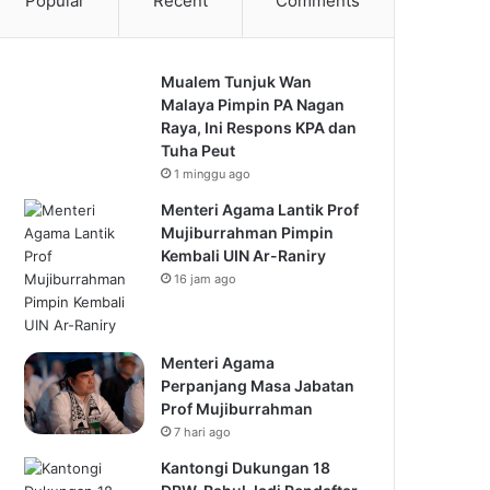
Popular
Recent
Comments
Mualem Tunjuk Wan
Malaya Pimpin PA Nagan
Raya, Ini Respons KPA dan
Tuha Peut
1 minggu ago
Menteri Agama Lantik Prof
Mujiburrahman Pimpin
Kembali UIN Ar-Raniry
16 jam ago
Menteri Agama
Perpanjang Masa Jabatan
Prof Mujiburrahman
7 hari ago
Kantongi Dukungan 18