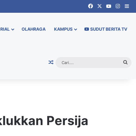
Facebook
X
YouTube
Instag
Si
RIAL
OLAHRAGA
KAMPUS
SUDUT BERITA TV
Random Article
Cari.
lukkan Persija