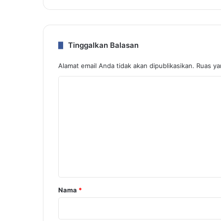
Tinggalkan Balasan
Alamat email Anda tidak akan dipublikasikan.
Ruas ya
K
o
m
e
n
t
a
r
Nama
*
*