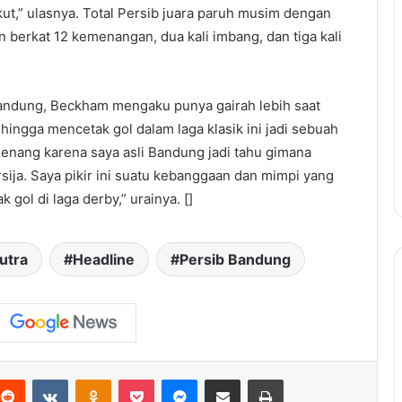
ut,” ulasnya. Total Persib juara paruh musim dengan
berkat 12 kemenangan, dua kali imbang, dan tiga kali
andung, Beckham mengaku punya gairah lebih saat
ingga mencetak gol dalam laga klasik ini jadi sebuah
enang karena saya asli Bandung jadi tahu gimana
sija. Saya pikir ini suatu kebanggaan dan mimpi yang
k gol di laga derby,” urainya. []
utra
Headline
Persib Bandung
terest
Reddit
VKontakte
Odnoklassniki
Pocket
Messenger
Share via Email
Print