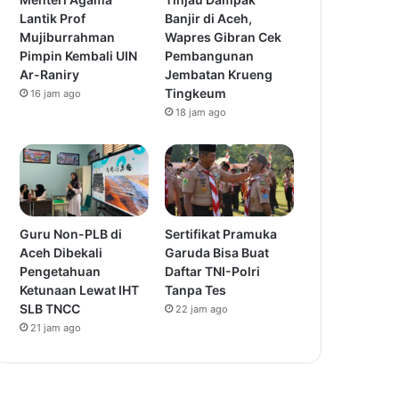
Lantik Prof
Banjir di Aceh,
Mujiburrahman
Wapres Gibran Cek
Pimpin Kembali UIN
Pembangunan
Ar-Raniry
Jembatan Krueng
Tingkeum
16 jam ago
18 jam ago
Guru Non-PLB di
Sertifikat Pramuka
Aceh Dibekali
Garuda Bisa Buat
Pengetahuan
Daftar TNI-Polri
Ketunaan Lewat IHT
Tanpa Tes
SLB TNCC
22 jam ago
21 jam ago