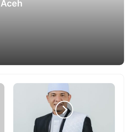
 Aceh
PSI Aceh Siap Dukung Pemerintah
Mualem-Dek Fadh
Gubernur Aceh Muzakir Manaf akan
Buka MTR ke-24 di Aceh Barat
Kejari Banda Aceh Eksekusi Lima
Pemerkosa Sepanjang 2024
Pemerintah Aceh Keluarkan SE
Tentang Jam Kerja ASN Selama
Ramadan
UIN Ar-Raniry Raih Penghargaan
Satker Terbaik Penyusun Laporan
Keuangan PTKIN