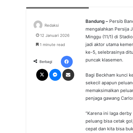
Beckham Putra. Foto: Ileague.id
Bandung –
Persib Band
Redaksi
mengalahkan Persija J
12 Januari 2026
Minggu (11/1) di Stad
jadi aktor utama kem
1 minute read
ke-5, selebrasinya dit
Facebook
puncak klasemen.
Berbagi
X
Messenger
Share via Email
Bagi Beckham kunci ke
sekecil apapun peluan
memaksimalkan peluan
penjaga gawang Carlo
“Karena ini laga derby
peluang bisa cetak gol
cepat dan kita bisa buk