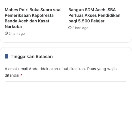
Mabes Polri Buka Suara soal
Bangun SDM Aceh, SBA
Pemeriksaan Kapolresta
Perluas Akses Pendidikan
Banda Aceh dan Kasat
bagi 5.500 Pelajar
Narkoba
2 hari ago
2 hari ago
Tinggalkan Balasan
Alamat email Anda tidak akan dipublikasikan.
Ruas yang wajib
ditandai
*
K
o
m
e
n
t