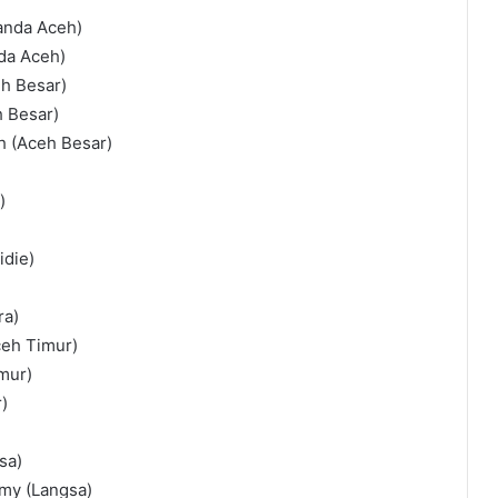
anda Aceh)
da Aceh)
h Besar)
 Besar)
 (Aceh Besar)
)
idie)
ra)
ceh Timur)
mur)
r)
sa)
my (Langsa)