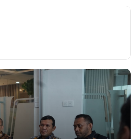
Wagub Aceh Bertemu Direktur Islamic
Development Bank, Ini yang Dibahas
Nasir Optimis Kader Muda Seudang
Mampu Lanjutkan Estafet Perjuangan
PA
Kemenag Aceh: Idulfitri 1446 Hijriah
Diprediksi Serentak 31 Maret
Hadapi Persikabo di Lampineung,
Akhyar tak Ingin Terjebak dengan
Masa Lalu
TSR PMI Banda Aceh Perkuat
Solidaritas dan Program
Pemberdayaan Ekonomi Keluarga
Relawan
Lima Atlet Binaan KONI Aceh Berjaya