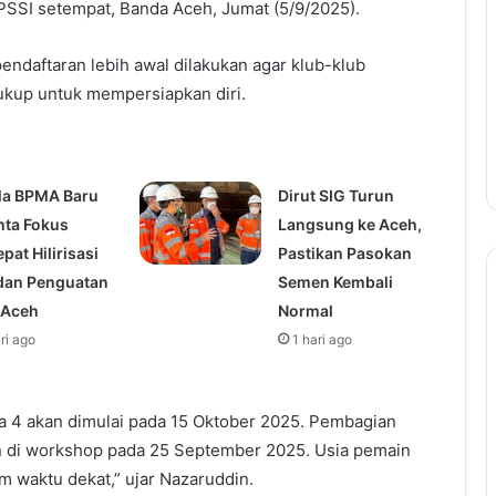
 PSSI setempat, Banda Aceh, Jumat (5/9/2025).
endaftaran lebih awal dilakukan agar klub-klub
ukup untuk mempersiapkan diri.
la BPMA Baru
Dirut SIG Turun
nta Fokus
Langsung ke Aceh,
pat Hilirisasi
Pastikan Pasokan
dan Penguatan
Semen Kembali
 Aceh
Normal
ari ago
1 hari ago
a 4 akan dimulai pada 15 Oktober 2025. Pembagian
n di workshop pada 25 September 2025. Usia pemain
m waktu dekat,” ujar Nazaruddin.