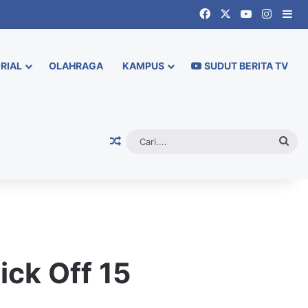
Facebook
X
YouTube
Instag
Si
RIAL
OLAHRAGA
KAMPUS
SUDUT BERITA TV
Random Article
Cari.
ick Off 15