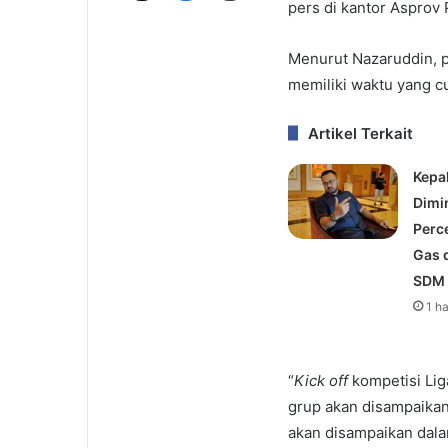
pers di kantor Asprov
Menurut Nazaruddin, p
memiliki waktu yang c
Artikel Terkait
Kepa
Dimi
Perce
Gas 
SDM
1 h
“
Kick off
kompetisi Lig
grup akan disampaika
akan disampaikan dala