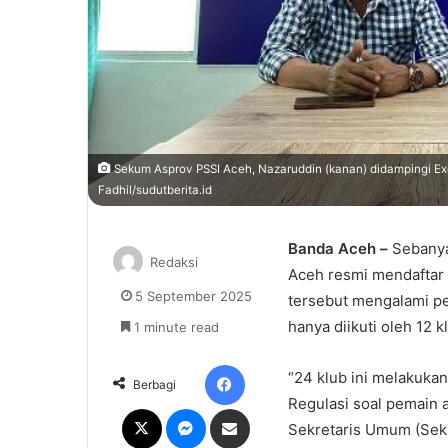
Sekum Asprov PSSI Aceh, Nazaruddin (kanan) didampingi E
Fadhil/sudutberita.id
Banda Aceh –
Sebanyak
Redaksi
Aceh resmi mendaftar 
5 September 2025
tersebut mengalami pe
hanya diikuti oleh 12 k
1 minute read
Facebook
“24 klub ini melakukan
Berbagi
Regulasi soal pemain a
X
Messenger
Share via Email
Sekretaris Umum (Sek