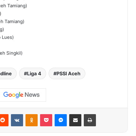
ceh Tamiang)
)
h Tamiang)
g)
 Lues)
eh Singkil)
dline
Liga 4
PSSI Aceh
terest
Reddit
VKontakte
Odnoklassniki
Pocket
Messenger
Share via Email
Print