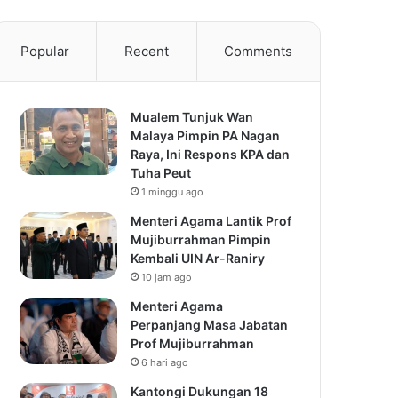
Popular
Recent
Comments
Mualem Tunjuk Wan
Malaya Pimpin PA Nagan
Raya, Ini Respons KPA dan
Tuha Peut
1 minggu ago
Menteri Agama Lantik Prof
Mujiburrahman Pimpin
Kembali UIN Ar-Raniry
10 jam ago
Menteri Agama
Perpanjang Masa Jabatan
Prof Mujiburrahman
6 hari ago
Kantongi Dukungan 18