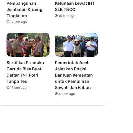
Pembangunan
Ketunaan Lewat IHT
Jembatan Krueng
SLB TNCC
Tingkeum
16 jam ago
12 jam ago
Sertifikat Pramuka
Pemerintah Aceh
Garuda Bisa Buat
Jelaskan Posisi
Daftar TNI-Polri
Bantuan Kementan
Tanpa Tes
untuk Pemulihan
Sawah dan Kebun
17 jam ago
17 jam ago