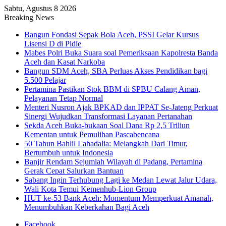
Sabtu, Agustus 8 2026
Breaking News
Bangun Fondasi Sepak Bola Aceh, PSSI Gelar Kursus
Lisensi D di Pidie
Mabes Polri Buka Suara soal Pemeriksaan Kapolresta Banda
Aceh dan Kasat Narkoba
Bangun SDM Aceh, SBA Perluas Akses Pendidikan bagi
5.500 Pelajar
Pertamina Pastikan Stok BBM di SPBU Calang Aman,
Pelayanan Tetap Normal
Menteri Nusron Ajak BPKAD dan IPPAT Se-Jateng Perkuat
Sinergi Wujudkan Transformasi Layanan Pertanahan
Sekda Aceh Buka-bukaan Soal Dana Rp 2,5 Triliun
Kementan untuk Pemulihan Pascabencana
50 Tahun Bahlil Lahadalia: Melangkah Dari Timur,
Bertumbuh untuk Indonesia
Banjir Rendam Sejumlah Wilayah di Padang, Pertamina
Gerak Cepat Salurkan Bantuan
Sabang Ingin Terhubung Lagi ke Medan Lewat Jalur Udara,
Wali Kota Temui Kemenhub-Lion Group
HUT ke-53 Bank Aceh: Momentum Memperkuat Amanah,
Menumbuhkan Keberkahan Bagi Aceh
Facebook