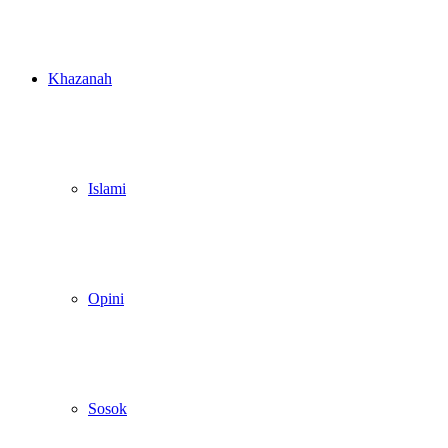
Khazanah
Islami
Opini
Sosok