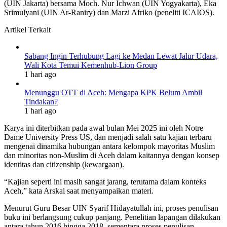
(UIN Jakarta) bersama Moch. Nur Ichwan (UIN Yogyakarta), Eka
Srimulyani (UIN Ar-Raniry) dan Marzi Afriko (peneliti ICAIOS).
Artikel Terkait
Sabang Ingin Terhubung Lagi ke Medan Lewat Jalur Udara,
Wali Kota Temui Kemenhub-Lion Group
1 hari ago
Menunggu OTT di Aceh: Mengapa KPK Belum Ambil
Tindakan?
1 hari ago
Karya ini diterbitkan pada awal bulan Mei 2025 ini oleh Notre
Dame University Press US, dan menjadi salah satu kajian terbaru
mengenai dinamika hubungan antara kelompok mayoritas Muslim
dan minoritas non-Muslim di Aceh dalam kaitannya dengan konsep
identitas dan citizenship (kewargaan).
“Kajian seperti ini masih sangat jarang, terutama dalam konteks
Aceh,” kata Arskal saat menyampaikan materi.
Menurut Guru Besar UIN Syarif Hidayatullah ini, proses penulisan
buku ini berlangsung cukup panjang. Penelitian lapangan dilakukan
antara tahun 2016 hingga 2018, sementara proses penulisan