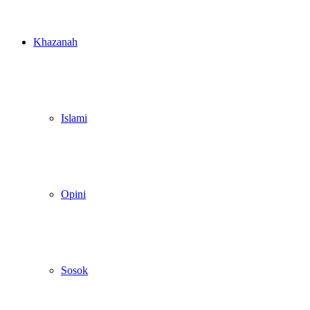
Khazanah
Islami
Opini
Sosok