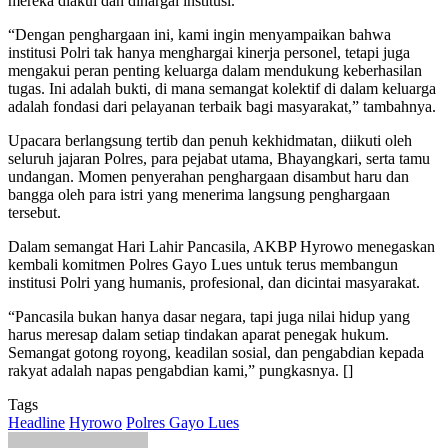
mereka diakui dan dihargai institusi.
“Dengan penghargaan ini, kami ingin menyampaikan bahwa
institusi Polri tak hanya menghargai kinerja personel, tetapi juga
mengakui peran penting keluarga dalam mendukung keberhasilan
tugas. Ini adalah bukti, di mana semangat kolektif di dalam keluarga
adalah fondasi dari pelayanan terbaik bagi masyarakat,” tambahnya.
Upacara berlangsung tertib dan penuh kekhidmatan, diikuti oleh
seluruh jajaran Polres, para pejabat utama, Bhayangkari, serta tamu
undangan. Momen penyerahan penghargaan disambut haru dan
bangga oleh para istri yang menerima langsung penghargaan
tersebut.
Dalam semangat Hari Lahir Pancasila, AKBP Hyrowo menegaskan
kembali komitmen Polres Gayo Lues untuk terus membangun
institusi Polri yang humanis, profesional, dan dicintai masyarakat.
“Pancasila bukan hanya dasar negara, tapi juga nilai hidup yang
harus meresap dalam setiap tindakan aparat penegak hukum.
Semangat gotong royong, keadilan sosial, dan pengabdian kepada
rakyat adalah napas pengabdian kami,” pungkasnya. []
Tags
Headline
Hyrowo
Polres Gayo Lues