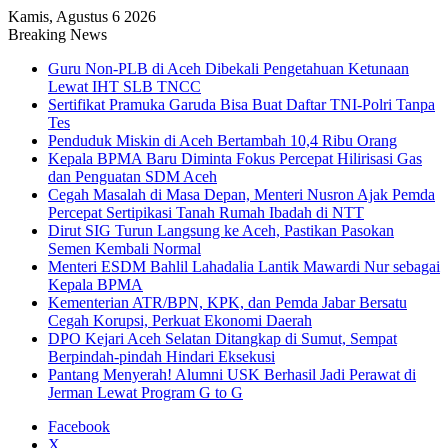
Kamis, Agustus 6 2026
Breaking News
Guru Non-PLB di Aceh Dibekali Pengetahuan Ketunaan
Lewat IHT SLB TNCC
Sertifikat Pramuka Garuda Bisa Buat Daftar TNI-Polri Tanpa
Tes
Penduduk Miskin di Aceh Bertambah 10,4 Ribu Orang
Kepala BPMA Baru Diminta Fokus Percepat Hilirisasi Gas
dan Penguatan SDM Aceh
Cegah Masalah di Masa Depan, Menteri Nusron Ajak Pemda
Percepat Sertipikasi Tanah Rumah Ibadah di NTT
Dirut SIG Turun Langsung ke Aceh, Pastikan Pasokan
Semen Kembali Normal
Menteri ESDM Bahlil Lahadalia Lantik Mawardi Nur sebagai
Kepala BPMA
Kementerian ATR/BPN, KPK, dan Pemda Jabar Bersatu
Cegah Korupsi, Perkuat Ekonomi Daerah
DPO Kejari Aceh Selatan Ditangkap di Sumut, Sempat
Berpindah-pindah Hindari Eksekusi
Pantang Menyerah! Alumni USK Berhasil Jadi Perawat di
Jerman Lewat Program G to G
Facebook
X