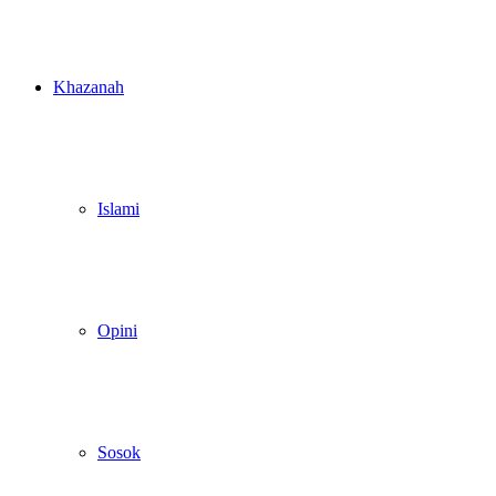
Khazanah
Islami
Opini
Sosok