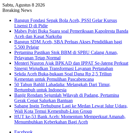
Sabtu, Agustus 8 2026
Breaking News
Bangun Fondasi Sepak Bola Aceh, PSSI Gelar Kursus
Lisensi D di Pidie
Mabes Polri Buka Suara soal Pemeriksaan Kapolresta Banda
Aceh dan Kasat Narkoba
Bangun SDM Aceh, SBA Perluas Akses Pendidikan bagi
5.500 Pelajar
Pertamina Pastikan Stok BBM di SPBU Calang Aman,
Pelayanan Tetap Normal
Menteri Nusron Ajak BPKAD dan IPPAT Se-Jateng Perkuat
Sinergi Wujudkan Transformasi Layanan Pertanahan
Sekda Aceh Buka-bukaan Soal Dana Rp 2,5 Triliun
Kementan untuk Pemulihan Pascabencana
50 Tahun Bahlil Lahadalia: Melangkah Dari Timur,
Bertumbuh untuk Indonesia
Banjir Rendam Sejumlah Wilayah di Padang, Pertamina
Gerak Cepat Salurkan Bantuan
Sabang Ingin Terhubung Lagi ke Medan Lewat Jalur Udara,
Wali Kota Temui Kemenhub-Lion Group
HUT ke-53 Bank Aceh: Momentum Memperkuat Amanah,
Menumbuhkan Keberkahan Bagi Aceh
Facebook