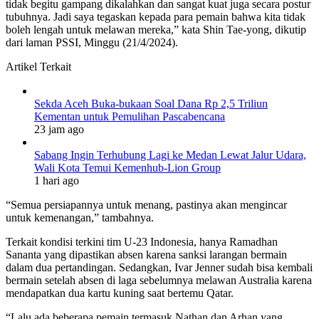
tidak begitu gampang dikalahkan dan sangat kuat juga secara postur
tubuhnya. Jadi saya tegaskan kepada para pemain bahwa kita tidak
boleh lengah untuk melawan mereka,” kata Shin Tae-yong, dikutip
dari laman PSSI, Minggu (21/4/2024).
Artikel Terkait
Sekda Aceh Buka-bukaan Soal Dana Rp 2,5 Triliun
Kementan untuk Pemulihan Pascabencana
23 jam ago
Sabang Ingin Terhubung Lagi ke Medan Lewat Jalur Udara,
Wali Kota Temui Kemenhub-Lion Group
1 hari ago
“Semua persiapannya untuk menang, pastinya akan mengincar
untuk kemenangan,” tambahnya.
Terkait kondisi terkini tim U-23 Indonesia, hanya Ramadhan
Sananta yang dipastikan absen karena sanksi larangan bermain
dalam dua pertandingan. Sedangkan, Ivar Jenner sudah bisa kembali
bermain setelah absen di laga sebelumnya melawan Australia karena
mendapatkan dua kartu kuning saat bertemu Qatar.
“Lalu ada beberapa pemain termasuk Nathan dan Arhan yang