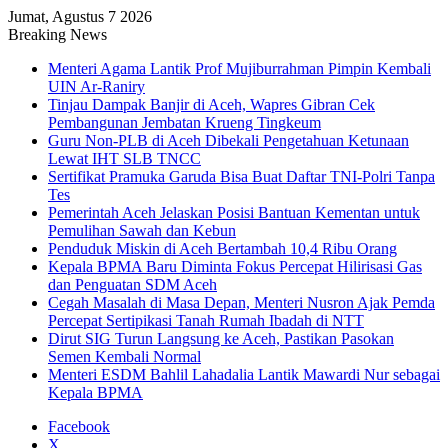
Jumat, Agustus 7 2026
Breaking News
Menteri Agama Lantik Prof Mujiburrahman Pimpin Kembali
UIN Ar-Raniry
Tinjau Dampak Banjir di Aceh, Wapres Gibran Cek
Pembangunan Jembatan Krueng Tingkeum
Guru Non-PLB di Aceh Dibekali Pengetahuan Ketunaan
Lewat IHT SLB TNCC
Sertifikat Pramuka Garuda Bisa Buat Daftar TNI-Polri Tanpa
Tes
Pemerintah Aceh Jelaskan Posisi Bantuan Kementan untuk
Pemulihan Sawah dan Kebun
Penduduk Miskin di Aceh Bertambah 10,4 Ribu Orang
Kepala BPMA Baru Diminta Fokus Percepat Hilirisasi Gas
dan Penguatan SDM Aceh
Cegah Masalah di Masa Depan, Menteri Nusron Ajak Pemda
Percepat Sertipikasi Tanah Rumah Ibadah di NTT
Dirut SIG Turun Langsung ke Aceh, Pastikan Pasokan
Semen Kembali Normal
Menteri ESDM Bahlil Lahadalia Lantik Mawardi Nur sebagai
Kepala BPMA
Facebook
X