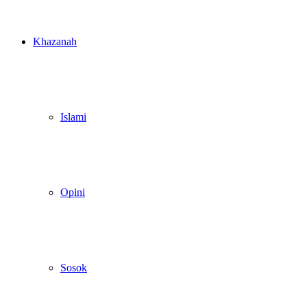
Khazanah
Islami
Opini
Sosok