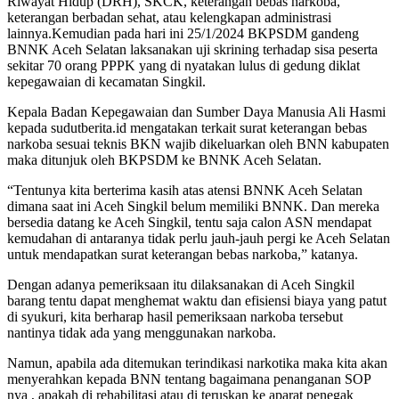
Riwayat Hidup (DRH), SKCK, keterangan bebas narkoba,
keterangan berbadan sehat, atau kelengkapan administrasi
lainnya.Kemudian pada hari ini 25/1/2024 BKPSDM gandeng
BNNK Aceh Selatan laksanakan uji skrining terhadap sisa peserta
sekitar 70 orang PPPK yang di nyatakan lulus di gedung diklat
kepegawaian di kecamatan Singkil.
Kepala Badan Kepegawaian dan Sumber Daya Manusia Ali Hasmi
kepada sudutberita.id mengatakan terkait surat keterangan bebas
narkoba sesuai teknis BKN wajib dikeluarkan oleh BNN kabupaten
maka ditunjuk oleh BKPSDM ke BNNK Aceh Selatan.
“Tentunya kita berterima kasih atas atensi BNNK Aceh Selatan
dimana saat ini Aceh Singkil belum memiliki BNNK. Dan mereka
bersedia datang ke Aceh Singkil, tentu saja calon ASN mendapat
kemudahan di antaranya tidak perlu jauh-jauh pergi ke Aceh Selatan
untuk mendapatkan surat keterangan bebas narkoba,” katanya.
Dengan adanya pemeriksaan itu dilaksanakan di Aceh Singkil
barang tentu dapat menghemat waktu dan efisiensi biaya yang patut
di syukuri, kita berharap hasil pemeriksaan narkoba tersebut
nantinya tidak ada yang menggunakan narkoba.
Namun, apabila ada ditemukan terindikasi narkotika maka kita akan
menyerahkan kepada BNN tentang bagaimana penanganan SOP
nya , apakah di rehabilitasi atau di teruskan ke aparat penegak