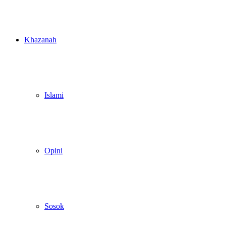
Khazanah
Islami
Opini
Sosok