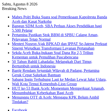
Sabtu, Agustus 8 2026
Breaking News
Mabes Polri Buka Suara soal Pemeriksaan Kapolresta Banda
Aceh dan Kasat Narkoba
Bangun SDM Aceh, SBA Perluas Akses Pendidikan bagi
5.500 Pelajar
Pertamina Pastikan Stok BBM di SPBU Calang Aman,
Pelayanan Tetap Normal
Menteri Nusron Ajak BPKAD dan IPPAT Se-Jateng Perkuat
Sinergi Wujudkan Transformasi Layanan Pertanahan
Sekda Aceh Buka-bukaan Soal Dana Rp 2,5 Triliun
Kementan untuk Pemulihan Pascabencana
50 Tahun Bahlil Lahadalia: Melangkah Dari Timur,
Bertumbuh untuk Indonesia
Banjir Rendam Sejumlah Wilayah di Padang, Pertamina
Gerak Cepat Salurkan Bantuan
Sabang Ingin Terhubung Lagi ke Medan Lewat Jalur Udara,
Wali Kota Temui Kemenhub-Lion Group
HUT ke-53 Bank Aceh: Momentum Memperkuat Amanah,
Menumbuhkan Keberkahan Bagi Aceh
Menunggu OTT di Aceh: Mengapa KPK Belum Ambil
Tindakan?
Facebook