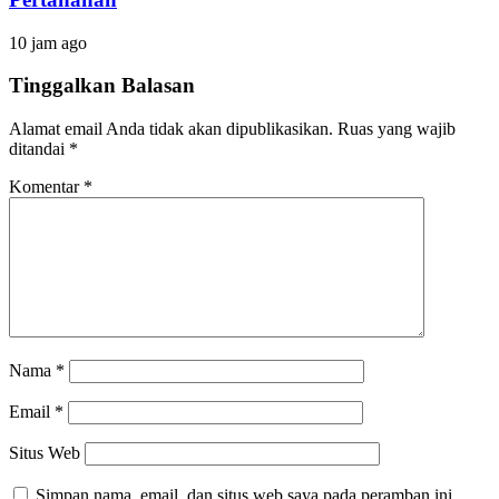
10 jam ago
Tinggalkan Balasan
Alamat email Anda tidak akan dipublikasikan.
Ruas yang wajib
ditandai
*
Komentar
*
Nama
*
Email
*
Situs Web
Simpan nama, email, dan situs web saya pada peramban ini