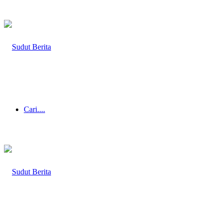
Cari....