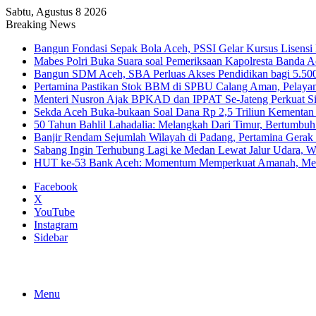
Sabtu, Agustus 8 2026
Breaking News
Bangun Fondasi Sepak Bola Aceh, PSSI Gelar Kursus Lisensi 
Mabes Polri Buka Suara soal Pemeriksaan Kapolresta Banda 
Bangun SDM Aceh, SBA Perluas Akses Pendidikan bagi 5.500
Pertamina Pastikan Stok BBM di SPBU Calang Aman, Pelaya
Menteri Nusron Ajak BPKAD dan IPPAT Se-Jateng Perkuat Si
Sekda Aceh Buka-bukaan Soal Dana Rp 2,5 Triliun Kementan
50 Tahun Bahlil Lahadalia: Melangkah Dari Timur, Bertumbuh
Banjir Rendam Sejumlah Wilayah di Padang, Pertamina Gerak
Sabang Ingin Terhubung Lagi ke Medan Lewat Jalur Udara, 
HUT ke-53 Bank Aceh: Momentum Memperkuat Amanah, Me
Facebook
X
YouTube
Instagram
Sidebar
Menu