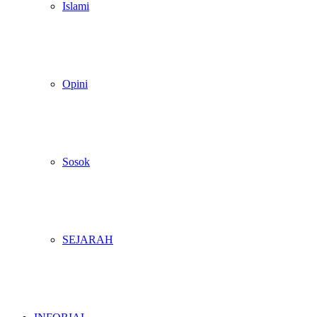
Islami
Opini
Sosok
SEJARAH