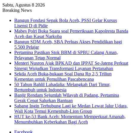
Sabtu, Agustus 8 2026
Breaking News
Bangun Fondasi Sepak Bola Aceh, PSSI Gelar Kursus
Lisensi D di Pidie
Mabes Polri Buka Suara soal Pemeriksaan Kapolresta Banda
Aceh dan Kasat Narkoba
Bangun SDM Aceh, SBA Perluas Akses Pendidikan bagi
5.500 Pelajar
Pertamina Pastikan Stok BBM di SPBU Calang Aman,
Pelayanan Tetap Normal
Menteri Nusron Ajak BPKAD dan IPPAT Se-Jateng Perkuat
Sinergi Wujudkan Transformasi Layanan Pertanahan
Sekda Aceh Buka-bukaan Soal Dana Rp 2,5 Triliun
Kementan untuk Pemulihan Pascabencana
50 Tahun Bahlil Lahadalia: Melangkah Dari Timur,
Bertumbuh untuk Indonesia
Banjir Rendam Sejumlah Wilayah di Padang, Pertamina
Gerak Cepat Salurkan Bantuan
Sabang Ingin Terhubung Lagi ke Medan Lewat Jalur Udara,
Wali Kota Temui Kemenhub-Lion Group
HUT ke-53 Bank Aceh: Momentum Memperkuat Amanah,
Menumbuhkan Keberkahan Bagi Aceh
Facebook