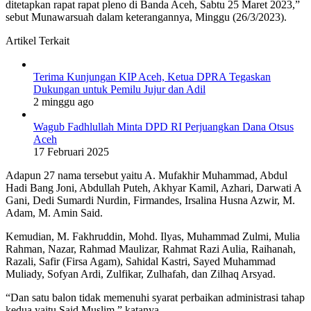
ditetapkan rapat rapat pleno di Banda Aceh, Sabtu 25 Maret 2023,”
sebut Munawarsuah dalam keterangannya, Minggu (26/3/2023).
Artikel Terkait
Terima Kunjungan KIP Aceh, Ketua DPRA Tegaskan
Dukungan untuk Pemilu Jujur dan Adil
2 minggu ago
Wagub Fadhlullah Minta DPD RI Perjuangkan Dana Otsus
Aceh
17 Februari 2025
Adapun 27 nama tersebut yaitu A. Mufakhir Muhammad, Abdul
Hadi Bang Joni, Abdullah Puteh, Akhyar Kamil, Azhari, Darwati A
Gani, Dedi Sumardi Nurdin, Firmandes, Irsalina Husna Azwir, M.
Adam, M. Amin Said.
Kemudian, M. Fakhruddin, Mohd. Ilyas, Muhammad Zulmi, Mulia
Rahman, Nazar, Rahmad Maulizar, Rahmat Razi Aulia, Raihanah,
Razali, Safir (Firsa Agam), Sahidal Kastri, Sayed Muhammad
Muliady, Sofyan Ardi, Zulfikar, Zulhafah, dan Zilhaq Arsyad.
“Dan satu balon tidak memenuhi syarat perbaikan administrasi tahap
kedua yaitu Said Muslim,” katanya.