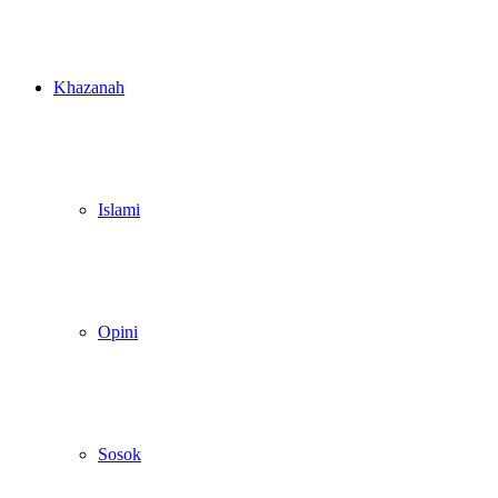
Khazanah
Islami
Opini
Sosok