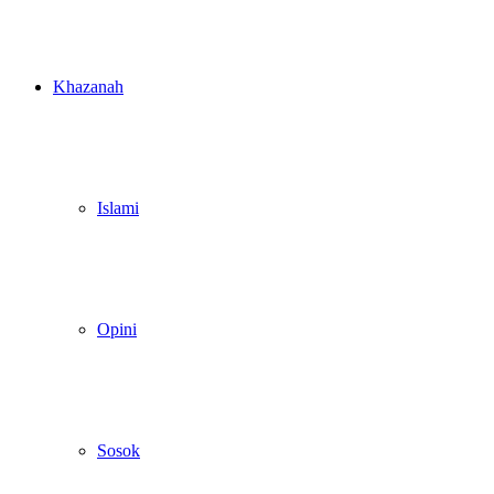
Khazanah
Islami
Opini
Sosok