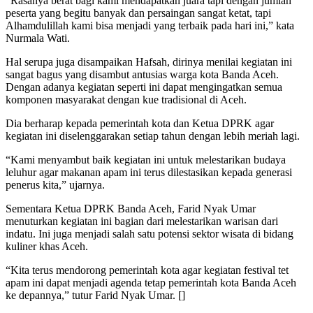
“Rasanya berat bagi kami mendapatkan juara tapi dengan jumlah
peserta yang begitu banyak dan persaingan sangat ketat, tapi
Alhamdulillah kami bisa menjadi yang terbaik pada hari ini,” kata
Nurmala Wati.
Hal serupa juga disampaikan Hafsah, dirinya menilai kegiatan ini
sangat bagus yang disambut antusias warga kota Banda Aceh.
Dengan adanya kegiatan seperti ini dapat mengingatkan semua
komponen masyarakat dengan kue tradisional di Aceh.
Dia berharap kepada pemerintah kota dan Ketua DPRK agar
kegiatan ini diselenggarakan setiap tahun dengan lebih meriah lagi.
“Kami menyambut baik kegiatan ini untuk melestarikan budaya
leluhur agar makanan apam ini terus dilestasikan kepada generasi
penerus kita,” ujarnya.
Sementara Ketua DPRK Banda Aceh, Farid Nyak Umar
menuturkan kegiatan ini bagian dari melestarikan warisan dari
indatu. Ini juga menjadi salah satu potensi sektor wisata di bidang
kuliner khas Aceh.
“Kita terus mendorong pemerintah kota agar kegiatan festival tet
apam ini dapat menjadi agenda tetap pemerintah kota Banda Aceh
ke depannya,” tutur Farid Nyak Umar. []