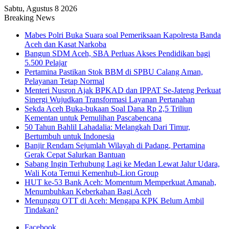
Sabtu, Agustus 8 2026
Breaking News
Mabes Polri Buka Suara soal Pemeriksaan Kapolresta Banda
Aceh dan Kasat Narkoba
Bangun SDM Aceh, SBA Perluas Akses Pendidikan bagi
5.500 Pelajar
Pertamina Pastikan Stok BBM di SPBU Calang Aman,
Pelayanan Tetap Normal
Menteri Nusron Ajak BPKAD dan IPPAT Se-Jateng Perkuat
Sinergi Wujudkan Transformasi Layanan Pertanahan
Sekda Aceh Buka-bukaan Soal Dana Rp 2,5 Triliun
Kementan untuk Pemulihan Pascabencana
50 Tahun Bahlil Lahadalia: Melangkah Dari Timur,
Bertumbuh untuk Indonesia
Banjir Rendam Sejumlah Wilayah di Padang, Pertamina
Gerak Cepat Salurkan Bantuan
Sabang Ingin Terhubung Lagi ke Medan Lewat Jalur Udara,
Wali Kota Temui Kemenhub-Lion Group
HUT ke-53 Bank Aceh: Momentum Memperkuat Amanah,
Menumbuhkan Keberkahan Bagi Aceh
Menunggu OTT di Aceh: Mengapa KPK Belum Ambil
Tindakan?
Facebook