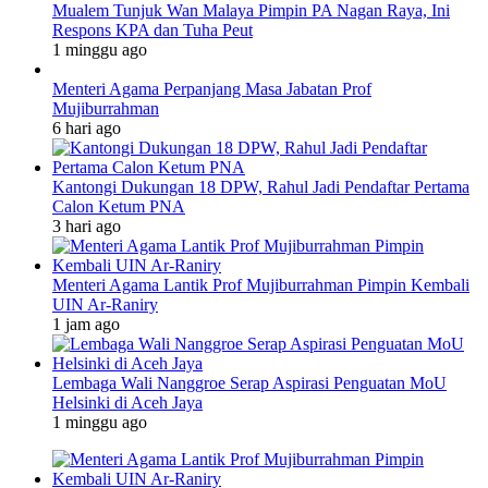
Mualem Tunjuk Wan Malaya Pimpin PA Nagan Raya, Ini
Respons KPA dan Tuha Peut
1 minggu ago
Menteri Agama Perpanjang Masa Jabatan Prof
Mujiburrahman
6 hari ago
Kantongi Dukungan 18 DPW, Rahul Jadi Pendaftar Pertama
Calon Ketum PNA
3 hari ago
Menteri Agama Lantik Prof Mujiburrahman Pimpin Kembali
UIN Ar-Raniry
1 jam ago
Lembaga Wali Nanggroe Serap Aspirasi Penguatan MoU
Helsinki di Aceh Jaya
1 minggu ago