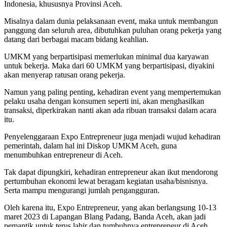
Indonesia, khususnya Provinsi Aceh.
Misalnya dalam dunia pelaksanaan event, maka untuk membangun
panggung dan seluruh area, dibutuhkan puluhan orang pekerja yang
datang dari berbagai macam bidang keahlian.
UMKM yang berpartisipasi memerlukan minimal dua karyawan
untuk bekerja. Maka dari 60 UMKM yang berpartisipasi, diyakini
akan menyerap ratusan orang pekerja.
Namun yang paling penting, kehadiran event yang mempertemukan
pelaku usaha dengan konsumen seperti ini, akan menghasilkan
transaksi, diperkirakan nanti akan ada ribuan transaksi dalam acara
itu.
Penyelenggaraan Expo Entrepreneur juga menjadi wujud kehadiran
pemerintah, dalam hal ini Diskop UMKM Aceh, guna
menumbuhkan entrepreneur di Aceh.
Tak dapat dipungkiri, kehadiran entrepreneur akan ikut mendorong
pertumbuhan ekonomi lewat beragam kegiatan usaha/bisnisnya.
Serta mampu mengurangi jumlah pengangguran.
Oleh karena itu, Expo Entrepreneur, yang akan berlangsung 10-13
maret 2023 di Lapangan Blang Padang, Banda Aceh, akan jadi
pemantik untuk terus lahir dan tumbuhnya entrepreneur di Aceh.