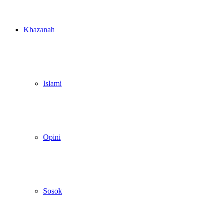
Khazanah
Islami
Opini
Sosok