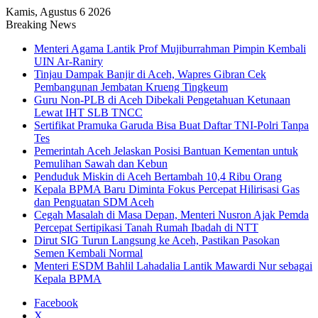
Kamis, Agustus 6 2026
Breaking News
Menteri Agama Lantik Prof Mujiburrahman Pimpin Kembali
UIN Ar-Raniry
Tinjau Dampak Banjir di Aceh, Wapres Gibran Cek
Pembangunan Jembatan Krueng Tingkeum
Guru Non-PLB di Aceh Dibekali Pengetahuan Ketunaan
Lewat IHT SLB TNCC
Sertifikat Pramuka Garuda Bisa Buat Daftar TNI-Polri Tanpa
Tes
Pemerintah Aceh Jelaskan Posisi Bantuan Kementan untuk
Pemulihan Sawah dan Kebun
Penduduk Miskin di Aceh Bertambah 10,4 Ribu Orang
Kepala BPMA Baru Diminta Fokus Percepat Hilirisasi Gas
dan Penguatan SDM Aceh
Cegah Masalah di Masa Depan, Menteri Nusron Ajak Pemda
Percepat Sertipikasi Tanah Rumah Ibadah di NTT
Dirut SIG Turun Langsung ke Aceh, Pastikan Pasokan
Semen Kembali Normal
Menteri ESDM Bahlil Lahadalia Lantik Mawardi Nur sebagai
Kepala BPMA
Facebook
X