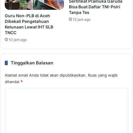
Sertifikat Pramuka Garuda
Bisa Buat Daftar TNI-Polri
Tanpa Tes
Guru Non-PLB di Aceh
12 jam ago
Dibekali Pengetahuan
Ketunaan Lewat IHT SLB
TNCC
10 jam ago
Tinggalkan Balasan
Alamat email Anda tidak akan dipublikasikan.
Ruas yang wajib
ditandai
*
K
o
m
e
n