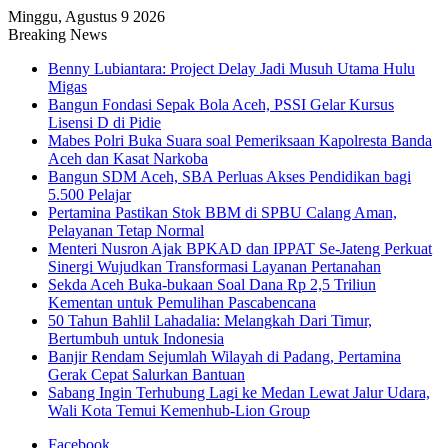
Minggu, Agustus 9 2026
Breaking News
Benny Lubiantara: Project Delay Jadi Musuh Utama Hulu
Migas
Bangun Fondasi Sepak Bola Aceh, PSSI Gelar Kursus
Lisensi D di Pidie
Mabes Polri Buka Suara soal Pemeriksaan Kapolresta Banda
Aceh dan Kasat Narkoba
Bangun SDM Aceh, SBA Perluas Akses Pendidikan bagi
5.500 Pelajar
Pertamina Pastikan Stok BBM di SPBU Calang Aman,
Pelayanan Tetap Normal
Menteri Nusron Ajak BPKAD dan IPPAT Se-Jateng Perkuat
Sinergi Wujudkan Transformasi Layanan Pertanahan
Sekda Aceh Buka-bukaan Soal Dana Rp 2,5 Triliun
Kementan untuk Pemulihan Pascabencana
50 Tahun Bahlil Lahadalia: Melangkah Dari Timur,
Bertumbuh untuk Indonesia
Banjir Rendam Sejumlah Wilayah di Padang, Pertamina
Gerak Cepat Salurkan Bantuan
Sabang Ingin Terhubung Lagi ke Medan Lewat Jalur Udara,
Wali Kota Temui Kemenhub-Lion Group
Facebook