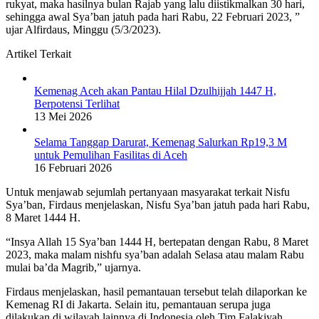
rukyat, maka hasilnya bulan Rajab yang lalu diistikmalkan 30 hari,
sehingga awal Sya’ban jatuh pada hari Rabu, 22 Februari 2023, ”
ujar Alfirdaus, Minggu (5/3/2023).
Artikel Terkait
Kemenag Aceh akan Pantau Hilal Dzulhijjah 1447 H,
Berpotensi Terlihat
13 Mei 2026
Selama Tanggap Darurat, Kemenag Salurkan Rp19,3 M
untuk Pemulihan Fasilitas di Aceh
16 Februari 2026
Untuk menjawab sejumlah pertanyaan masyarakat terkait Nisfu
Sya’ban, Firdaus menjelaskan, Nisfu Sya’ban jatuh pada hari Rabu,
8 Maret 1444 H.
“Insya Allah 15 Sya’ban 1444 H, bertepatan dengan Rabu, 8 Maret
2023, maka malam nishfu sya’ban adalah Selasa atau malam Rabu
mulai ba’da Magrib,” ujarnya.
Firdaus menjelaskan, hasil pemantauan tersebut telah dilaporkan ke
Kemenag RI di Jakarta. Selain itu, pemantauan serupa juga
dilakukan di wilayah lainnya di Indonesia oleh Tim Falakiyah