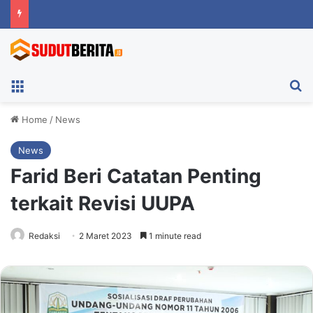
Menu
Ca
Home
/
News
News
Farid Beri Catatan Penting
terkait Revisi UUPA
Redaksi
2 Maret 2023
1 minute read