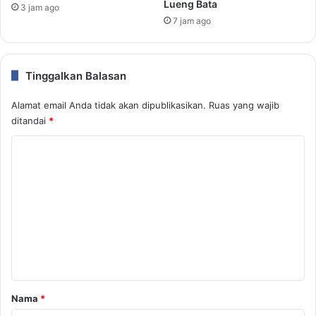
Lueng Bata
3 jam ago
7 jam ago
Tinggalkan Balasan
Alamat email Anda tidak akan dipublikasikan.
Ruas yang wajib
ditandai
*
K
o
m
e
n
t
a
r
Nama
*
*