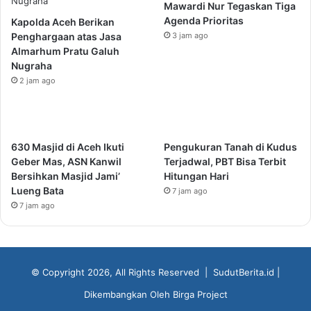
Mawardi Nur Tegaskan Tiga
Agenda Prioritas
Kapolda Aceh Berikan
Penghargaan atas Jasa
3 jam ago
Almarhum Pratu Galuh
Nugraha
2 jam ago
630 Masjid di Aceh Ikuti
Pengukuran Tanah di Kudus
Geber Mas, ASN Kanwil
Terjadwal, PBT Bisa Terbit
Bersihkan Masjid Jami’
Hitungan Hari
Lueng Bata
7 jam ago
7 jam ago
© Copyright 2026, All Rights Reserved |
SudutBerita.id
|
Dikembangkan Oleh
Birga Project